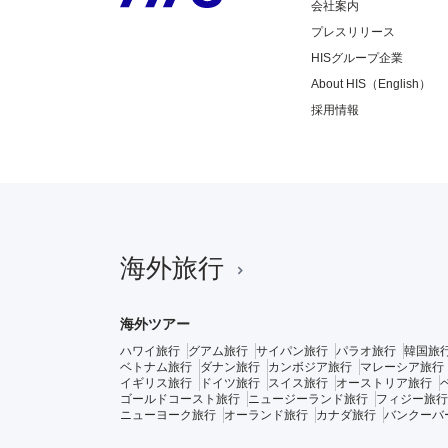
会社案内
プレスリリース
HISグループ企業
About HIS（English）
採用情報
海外旅行
海外ツアー
ハワイ旅行
グアム旅行
サイパン旅行
パラオ旅行
韓国旅
ベトナム旅行
ダナン旅行
カンボジア旅行
マレーシア旅行
イギリス旅行
ドイツ旅行
スイス旅行
オーストリア旅行
ゴールドコースト旅行
ニュージーランド旅行
フィジー旅行
ニューヨーク旅行
オーランド旅行
カナダ旅行
バンクーバ