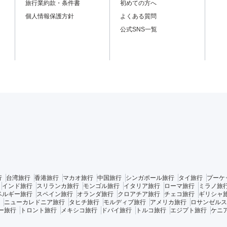
旅行業約款・条件書
初めての方へ
個人情報保護方針
よくある質問
公式SNS一覧
行
台湾旅行
香港旅行
マカオ旅行
中国旅行
シンガポール旅行
タイ旅行
プーケ
インド旅行
スリランカ旅行
モンゴル旅行
イタリア旅行
ローマ旅行
ミラノ旅
ベルギー旅行
スペイン旅行
オランダ旅行
クロアチア旅行
チェコ旅行
ギリシャ
ニューカレドニア旅行
タヒチ旅行
モルディブ旅行
アメリカ旅行
ロサンゼルス
ー旅行
トロント旅行
メキシコ旅行
ドバイ旅行
トルコ旅行
エジプト旅行
ケニ