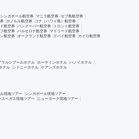
シンガポール航空券
マニラ航空券
セブ島航空券
券
ホノルル航空券
コナ（ハワイ島）航空券
ド航空券
バンクーバー航空券
トロント航空券
フ航空券
バルセロナ航空券
マドリード航空券
ン航空券
オークランド航空券
ドバイ航空券
カイロ航空券
アラルンプールホテル
ホーチミンホテル
ハノイホテル
ホテル
シドニーホテル
ケアンズホテル
ル現地ツアー
シンガポール現地ツアー
ラスベガス現地ツアー
ニューヨーク現地ツアー