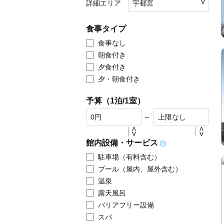
詳細エリア
食事タイプ
食事なし
朝食付き
夕食付き
夕・朝食付き
予算（1泊/1室）
～
館内設備・サービス
駐車場（有料含む）
プール（屋内、屋外含む）
温泉
露天風呂
バリアフリー設備
スパ