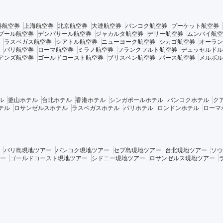
港航空券
上海航空券
北京航空券
大連航空券
バンコク航空券
プーケット航空券
プール航空券
デンパサール航空券
ジャカルタ航空券
デリー航空券
ムンバイ航空
ラスベガス航空券
シアトル航空券
ニューヨーク航空券
シカゴ航空券
オーラン
パリ航空券
ローマ航空券
ミラノ航空券
フランクフルト航空券
デュッセルドル
アンズ航空券
ゴールドコースト航空券
ブリスベン航空券
パース航空券
メルボル
ル
釜山ホテル
台北ホテル
香港ホテル
シンガポールホテル
バンコクホテル
ク
テル
ロサンゼルスホテル
ラスベガスホテル
パリホテル
ロンドンホテル
ローマ
バリ島現地ツアー
バンコク現地ツアー
セブ島現地ツアー
台北現地ツアー
ソウ
ー
ゴールドコースト現地ツアー
シドニー現地ツアー
ロサンゼルス現地ツアー