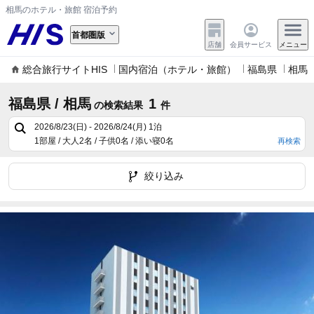
相馬のホテル・旅館 宿泊予約
首都圏版
店舗
会員サービス
メニュー
総合旅行サイトHIS
国内宿泊（ホテル・旅館）
福島県
相馬
福島県 / 相馬
1
の検索結果
件
2026/8/23(日) - 2026/8/24(月)
1泊
1部屋 / 大人2名 / 子供0名 / 添い寝0名
再検索
絞り込み