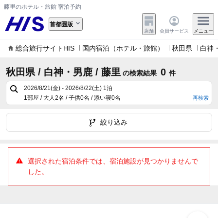
藤里のホテル・旅館 宿泊予約
首都圏版
店舗
会員サービス
メニュー
総合旅行サイトHIS
国内宿泊（ホテル・旅館）
秋田県
白神
秋田県 / 白神・男鹿 / 藤里
0
の検索結果
件
2026/8/21(金) - 2026/8/22(土)
1泊
1部屋 / 大人2名 / 子供0名 / 添い寝0名
再検索
絞り込み
選択された宿泊条件では、宿泊施設が見つかりませんで
した。