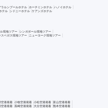
アラルンプールホテル
ホーチミンホテル
ハノイホテル
ホテル
シドニーホテル
ケアンズホテル
ル現地ツアー
シンガポール現地ツアー
ラスベガス現地ツアー
ニューヨーク現地ツアー
際空港発着
小牧空港発着
小松空港発着
富山空港発着
州空港発着
長崎空港発着
大分空港発着
熊本空港発着