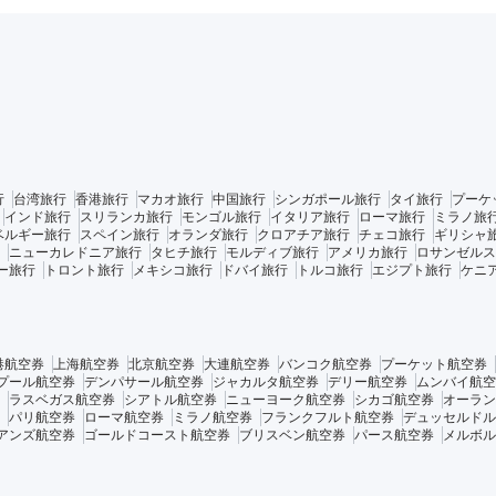
行
台湾旅行
香港旅行
マカオ旅行
中国旅行
シンガポール旅行
タイ旅行
プーケ
インド旅行
スリランカ旅行
モンゴル旅行
イタリア旅行
ローマ旅行
ミラノ旅
ベルギー旅行
スペイン旅行
オランダ旅行
クロアチア旅行
チェコ旅行
ギリシャ
ニューカレドニア旅行
タヒチ旅行
モルディブ旅行
アメリカ旅行
ロサンゼルス
ー旅行
トロント旅行
メキシコ旅行
ドバイ旅行
トルコ旅行
エジプト旅行
ケニ
港航空券
上海航空券
北京航空券
大連航空券
バンコク航空券
プーケット航空券
プール航空券
デンパサール航空券
ジャカルタ航空券
デリー航空券
ムンバイ航空
ラスベガス航空券
シアトル航空券
ニューヨーク航空券
シカゴ航空券
オーラン
パリ航空券
ローマ航空券
ミラノ航空券
フランクフルト航空券
デュッセルドル
アンズ航空券
ゴールドコースト航空券
ブリスベン航空券
パース航空券
メルボル