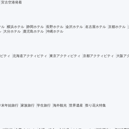
宮古空港発着
テル
横浜ホテル
静岡ホテル
長野ホテル
金沢ホテル
名古屋ホテル
京都ホテル
ル
大分ホテル
鹿児島ホテル
沖縄ホテル
ビティ
北海道アクティビティ
東京アクティビティ
京都アクティビティ
大阪ア
年末年始旅行
家族旅行
学生旅行
海外観光
世界遺産
祭り花火特集