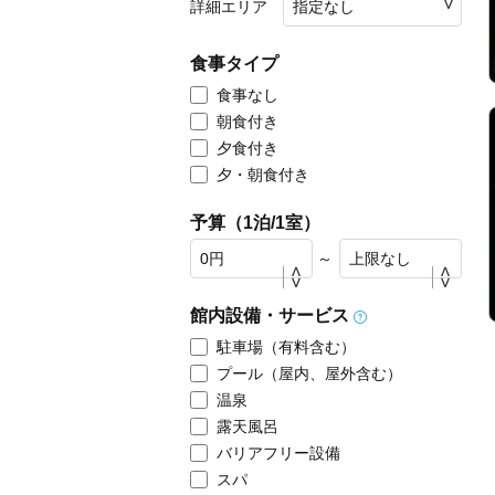
詳細エリア
食事タイプ
食事なし
朝食付き
夕食付き
夕・朝食付き
予算（1泊/1室）
～
館内設備・サービス
駐車場（有料含む）
プール（屋内、屋外含む）
温泉
露天風呂
バリアフリー設備
スパ