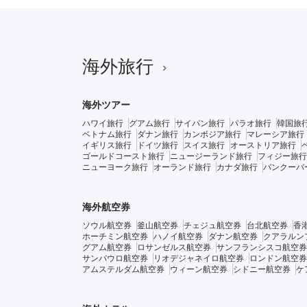
海外旅行
海外ツアー
ハワイ旅行
グアム旅行
サイパン旅行
パラオ旅行
韓国旅
ベトナム旅行
ダナン旅行
カンボジア旅行
マレーシア旅行
イギリス旅行
ドイツ旅行
スイス旅行
オーストリア旅行
ゴールドコースト旅行
ニュージーランド旅行
フィジー旅行
ニューヨーク旅行
オーランド旅行
カナダ旅行
バンクーバ
海外航空券
ソウル航空券
釜山航空券
チェジュ航空券
台北航空券
香
ホーチミン航空券
ハノイ航空券
ダナン航空券
クアラルン
グアム航空券
ロサンゼルス航空券
サンフランシスコ航空券
サンパウロ航空券
リオデジャネイロ航空券
ロンドン航空券
アムステルダム航空券
ウィーン航空券
シドニー航空券
ケ