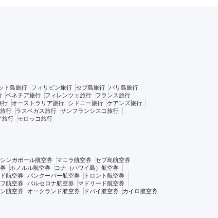
ット島旅行
フィリピン旅行
セブ島旅行
バリ島旅行
行
ベネチア旅行
フィレンツェ旅行
フランス旅行
旅行
オーストラリア旅行
シドニー旅行
ケアンズ旅行
旅行
ラスベガス旅行
サンフランシスコ旅行
ア旅行
モロッコ旅行
シンガポール航空券
マニラ航空券
セブ島航空券
券
ホノルル航空券
コナ（ハワイ島）航空券
ド航空券
バンクーバー航空券
トロント航空券
フ航空券
バルセロナ航空券
マドリード航空券
ン航空券
オークランド航空券
ドバイ航空券
カイロ航空券