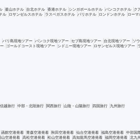
ル
釜山ホテル
台北ホテル
香港ホテル
シンガポールホテル
バンコクホテル
ク
テル
ロサンゼルスホテル
ラスベガスホテル
パリホテル
ロンドンホテル
ローマ
バリ島現地ツアー
バンコク現地ツアー
セブ島現地ツアー
台北現地ツアー
ソウ
ー
ゴールドコースト現地ツアー
シドニー現地ツアー
ロサンゼルス現地ツアー
信越旅行
中部・北陸旅行
関西旅行
山陰・山陽旅行
四国旅行
九州旅行
函館空港発着
青森空港発着
秋田空港発着
仙台空港発着
福島空港発着
中部国
岡山空港発着
高松空港発着
松山空港発着
高知龍馬空港発着
福岡空港発着
北九