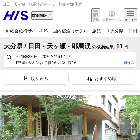
日田・天ヶ瀬・耶馬渓のホテル・旅館 宿泊予約
首都圏版
店舗
会員サービス
メニュー
総合旅行サイトHIS
国内宿泊（ホテル・旅館）
大分県
日田
大分県 / 日田・天ヶ瀬・耶馬渓
11
の検索結果
件
2026/8/23(日) - 2026/8/24(月)
1泊
1部屋 / 大人2名 / 子供0名 / 添い寝0名
再検索
絞り込み
おすすめ順