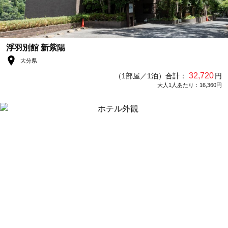
浮羽別館 新紫陽
大分県
32,720
（1部屋／1泊）合計：
円
大人1人あたり：16,360円