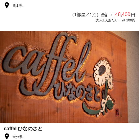
熊本県
48,400
（1部屋／1泊）合計：
円
大人1人あたり：24,200円
caffel ひなのさと
大分県