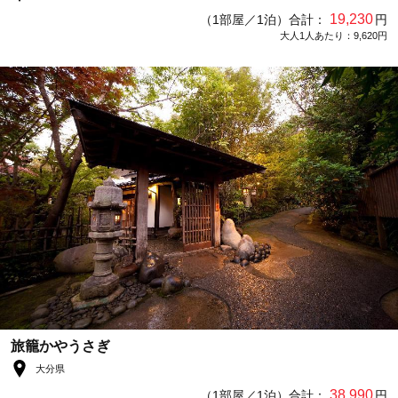
19,230
（1部屋／1泊）合計：
円
大人1人あたり：9,620円
旅籠かやうさぎ
大分県
38,990
（1部屋／1泊）合計：
円