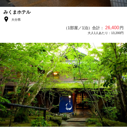
みくまホテル
大分県
26,400
（1部屋／1泊）合計：
円
大人1人あたり：13,200円