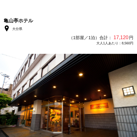
亀山亭ホテル
大分県
17,120
（1部屋／1泊）合計：
円
大人1人あたり：8,560円