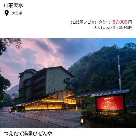
山荘天水
大分県
67,000
（1部屋／1泊）合計：
円
大人1人あたり：33,500円
つえたて温泉ひぜんや