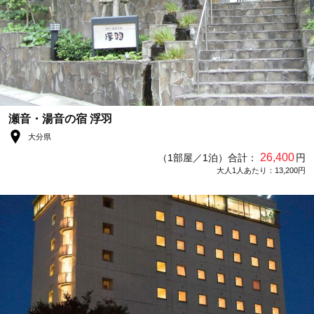
瀬音・湯音の宿 浮羽
大分県
26,400
（1部屋／1泊）合計：
円
大人1人あたり：13,200円