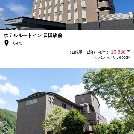
ホテルルートイン 日田駅前
大分県
13,650
（1部屋／1泊）合計：
円
大人1人あたり：6,830円