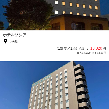
ホテルソシア
大分県
13,020
（1部屋／1泊）合計：
円
大人1人あたり：6,510円