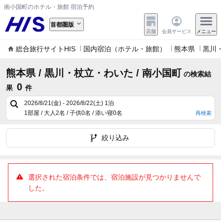
南小国町のホテル・旅館 宿泊予約
首都圏版
店舗
会員サービス
メニュー
総合旅行サイトHIS
国内宿泊（ホテル・旅館）
熊本県
黒川
熊本県 / 黒川・杖立・わいた / 南小国町
の検索結
0
果
件
2026/8/21(金) - 2026/8/22(土)
1泊
1部屋 / 大人2名 / 子供0名 / 添い寝0名
再検索
絞り込み
選択された宿泊条件では、宿泊施設が見つかりませんで
した。