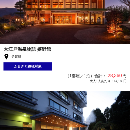
大江戸温泉物語 嬉野館
佐賀県
ふるさと納税対象
28,360
（1部屋／1泊）合計：
円
大人1人あたり：14,180円