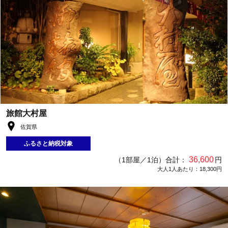
旅館大村屋
佐賀県
ふるさと納税対象
36,600
（1部屋／1泊）合計：
円
大人1人あたり：18,300円