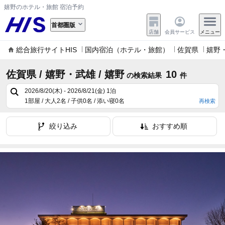
嬉野のホテル・旅館 宿泊予約
首都圏版
店舗
会員サービス
メニュー
総合旅行サイトHIS
国内宿泊（ホテル・旅館）
佐賀県
嬉野
佐賀県 / 嬉野・武雄 / 嬉野
10
の検索結果
件
2026/8/20(木) - 2026/8/21(金)
1泊
1部屋 / 大人2名 / 子供0名 / 添い寝0名
再検索
絞り込み
おすすめ順