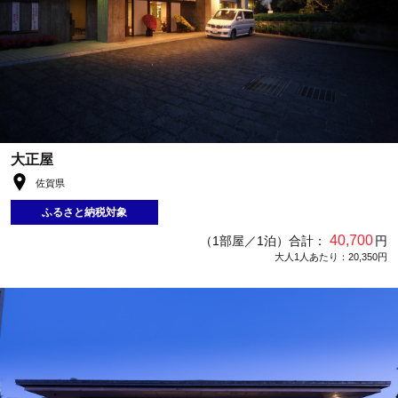
大正屋
佐賀県
ふるさと納税対象
40,700
（1部屋／1泊）合計：
円
大人1人あたり：20,350円