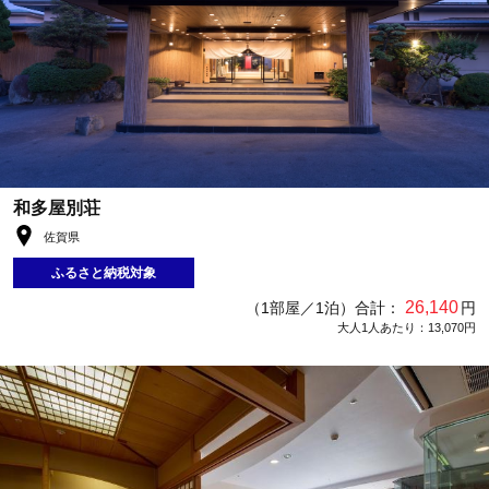
和多屋別荘
佐賀県
ふるさと納税対象
26,140
（1部屋／1泊）合計：
円
大人1人あたり：13,070円