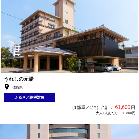
うれしの元湯
佐賀県
ふるさと納税対象
61,600
（1部屋／1泊）合計：
円
大人1人あたり：30,800円