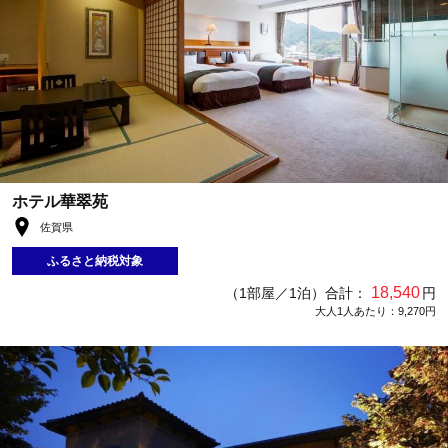
ホテル華翠苑
佐賀県
ふるさと納税対象
18,540
（1部屋／1泊）合計：
円
大人1人あたり：9,270円