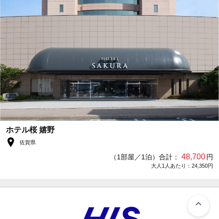
ホテル桜 嬉野
佐賀県
48,700
（1部屋／1泊）合計：
円
大人1人あたり：24,350円