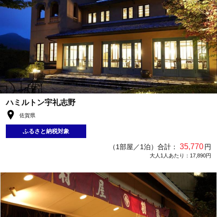
ハミルトン宇礼志野
佐賀県
ふるさと納税対象
35,770
（1部屋／1泊）合計：
円
大人1人あたり：17,890円