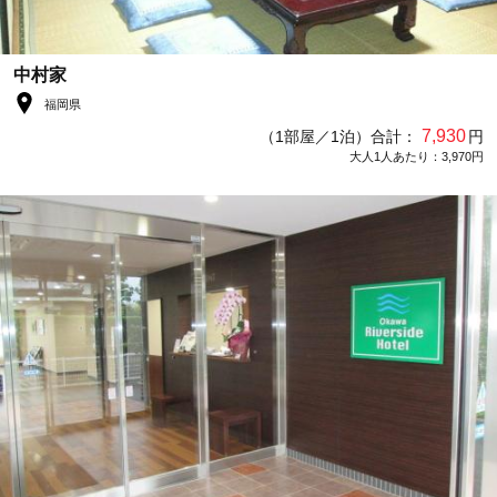
中村家
福岡県
7,930
（1部屋／1泊）合計：
円
大人1人あたり：3,970円