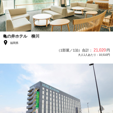
亀の井ホテル 柳川
福岡県
21,020
（1部屋／1泊）合計：
円
大人1人あたり：10,510円