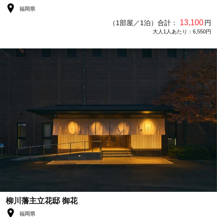
福岡県
13,100
（1部屋／1泊）合計：
円
大人1人あたり：6,550円
柳川藩主立花邸 御花
福岡県