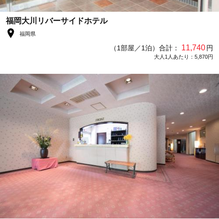
福岡大川リバーサイドホテル
福岡県
11,740
（1部屋／1泊）合計：
円
大人1人あたり：5,870円