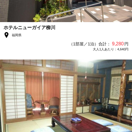
ホテルニューガイア柳川
福岡県
9,280
（1部屋／1泊）合計：
円
大人1人あたり：4,640円