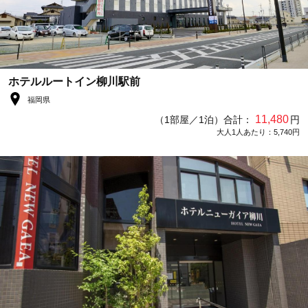
ホテルルートイン柳川駅前
福岡県
11,480
（1部屋／1泊）合計：
円
大人1人あたり：5,740円