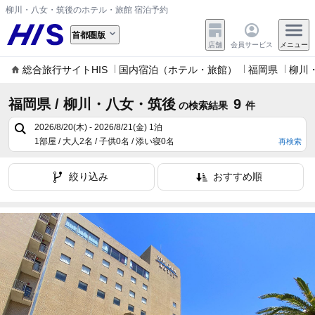
柳川・八女・筑後のホテル・旅館 宿泊予約
首都圏版
店舗
会員サービス
メニュー
総合旅行サイトHIS
国内宿泊（ホテル・旅館）
福岡県
柳川
福岡県 / 柳川・八女・筑後
9
の検索結果
件
2026/8/20(木) - 2026/8/21(金)
1泊
1部屋 / 大人2名 / 子供0名 / 添い寝0名
再検索
絞り込み
おすすめ順