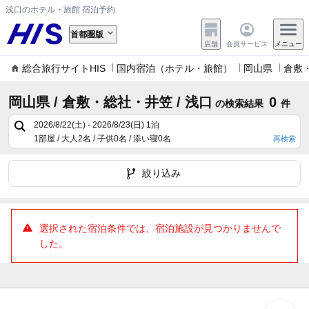
浅口のホテル・旅館 宿泊予約
首都圏版
店舗
会員サービス
メニュー
総合旅行サイトHIS
国内宿泊（ホテル・旅館）
岡山県
倉敷
岡山県 / 倉敷・総社・井笠 / 浅口
0
の検索結果
件
2026/8/22(土) - 2026/8/23(日)
1泊
1部屋 / 大人2名 / 子供0名 / 添い寝0名
再検索
絞り込み
選択された宿泊条件では、宿泊施設が見つかりませんで
した。