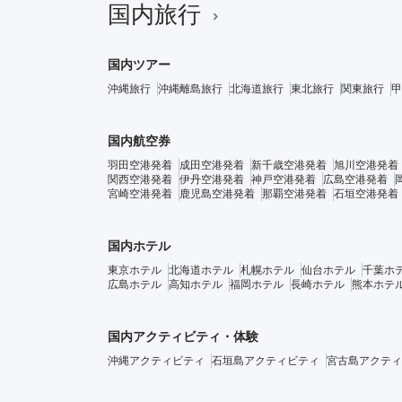
国内旅行
国内ツアー
沖縄旅行
沖縄離島旅行
北海道旅行
東北旅行
関東旅行
甲
国内航空券
羽田空港発着
成田空港発着
新千歳空港発着
旭川空港発着
関西空港発着
伊丹空港発着
神戸空港発着
広島空港発着
宮崎空港発着
鹿児島空港発着
那覇空港発着
石垣空港発着
国内ホテル
東京ホテル
北海道ホテル
札幌ホテル
仙台ホテル
千葉ホ
広島ホテル
高知ホテル
福岡ホテル
長崎ホテル
熊本ホテ
国内アクティビティ・体験
沖縄アクティビティ
石垣島アクティビティ
宮古島アクティ