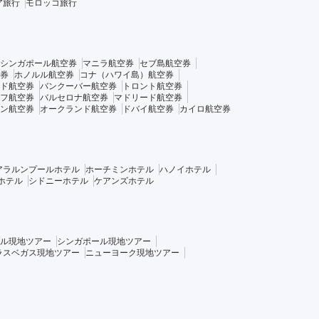
ア旅行
モロッコ旅行
シンガポール航空券
マニラ航空券
セブ島航空券
券
ホノルル航空券
コナ（ハワイ島）航空券
ド航空券
バンクーバー航空券
トロント航空券
フ航空券
バルセロナ航空券
マドリード航空券
ン航空券
オークランド航空券
ドバイ航空券
カイロ航空券
アラルンプールホテル
ホーチミンホテル
ハノイホテル
ホテル
シドニーホテル
ケアンズホテル
ル現地ツアー
シンガポール現地ツアー
ラスベガス現地ツアー
ニューヨーク現地ツアー