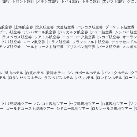
ー旅行
トロント旅行
メキシコ旅行
ドバイ旅行
トルコ旅行
エジプト旅行
ケニ
港航空券
上海航空券
北京航空券
大連航空券
バンコク航空券
プーケット航空券
プール航空券
デンパサール航空券
ジャカルタ航空券
デリー航空券
ムンバイ航空
ラスベガス航空券
シアトル航空券
ニューヨーク航空券
シカゴ航空券
オーラン
パリ航空券
ローマ航空券
ミラノ航空券
フランクフルト航空券
デュッセルドル
アンズ航空券
ゴールドコースト航空券
ブリスベン航空券
パース航空券
メルボル
ル
釜山ホテル
台北ホテル
香港ホテル
シンガポールホテル
バンコクホテル
ク
テル
ロサンゼルスホテル
ラスベガスホテル
パリホテル
ロンドンホテル
ローマ
バリ島現地ツアー
バンコク現地ツアー
セブ島現地ツアー
台北現地ツアー
ソウ
ー
ゴールドコースト現地ツアー
シドニー現地ツアー
ロサンゼルス現地ツアー