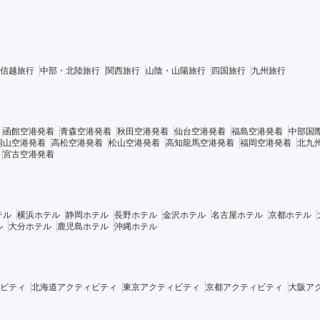
信越旅行
中部・北陸旅行
関西旅行
山陰・山陽旅行
四国旅行
九州旅行
函館空港発着
青森空港発着
秋田空港発着
仙台空港発着
福島空港発着
中部国
岡山空港発着
高松空港発着
松山空港発着
高知龍馬空港発着
福岡空港発着
北九
宮古空港発着
テル
横浜ホテル
静岡ホテル
長野ホテル
金沢ホテル
名古屋ホテル
京都ホテル
ル
大分ホテル
鹿児島ホテル
沖縄ホテル
ビティ
北海道アクティビティ
東京アクティビティ
京都アクティビティ
大阪ア