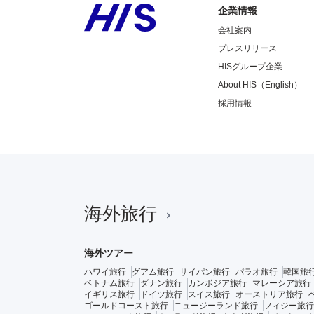
企業情報
会社案内
プレスリリース
HISグループ企業
About HIS（English）
採用情報
海外旅行
海外ツアー
ハワイ旅行
グアム旅行
サイパン旅行
パラオ旅行
韓国旅
ベトナム旅行
ダナン旅行
カンボジア旅行
マレーシア旅行
イギリス旅行
ドイツ旅行
スイス旅行
オーストリア旅行
ゴールドコースト旅行
ニュージーランド旅行
フィジー旅行