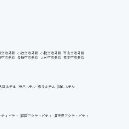
際空港発着
小牧空港発着
小松空港発着
富山空港発着
州空港発着
長崎空港発着
大分空港発着
熊本空港発着
大阪ホテル
神戸ホテル
奈良ホテル
岡山ホテル
クティビティ
福岡アクティビティ
鹿児島アクティビティ