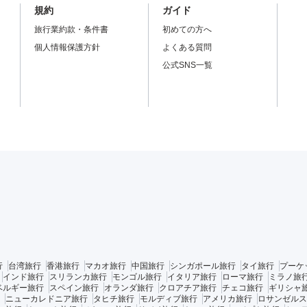
規約
ガイド
旅行業約款・条件書
初めての方へ
個人情報保護方針
よくある質問
公式SNS一覧
行
台湾旅行
香港旅行
マカオ旅行
中国旅行
シンガポール旅行
タイ旅行
プーケ
インド旅行
スリランカ旅行
モンゴル旅行
イタリア旅行
ローマ旅行
ミラノ旅
ベルギー旅行
スペイン旅行
オランダ旅行
クロアチア旅行
チェコ旅行
ギリシャ
ニューカレドニア旅行
タヒチ旅行
モルディブ旅行
アメリカ旅行
ロサンゼルス