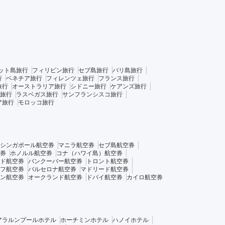
ット島旅行
フィリピン旅行
セブ島旅行
バリ島旅行
行
ベネチア旅行
フィレンツェ旅行
フランス旅行
旅行
オーストラリア旅行
シドニー旅行
ケアンズ旅行
旅行
ラスベガス旅行
サンフランシスコ旅行
ア旅行
モロッコ旅行
シンガポール航空券
マニラ航空券
セブ島航空券
券
ホノルル航空券
コナ（ハワイ島）航空券
ド航空券
バンクーバー航空券
トロント航空券
フ航空券
バルセロナ航空券
マドリード航空券
ン航空券
オークランド航空券
ドバイ航空券
カイロ航空券
アラルンプールホテル
ホーチミンホテル
ハノイホテル