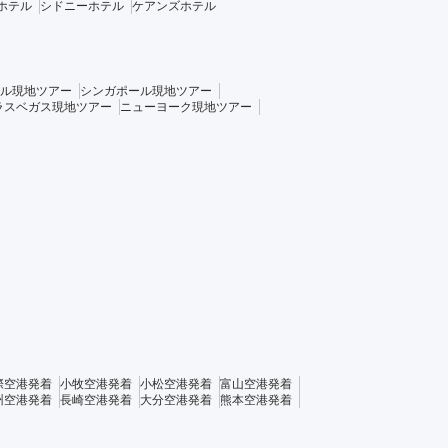
ホテル
シドニーホテル
ケアンズホテル
ル現地ツアー
シンガポール現地ツアー
ラスベガス現地ツアー
ニューヨーク現地ツアー
際空港発着
小牧空港発着
小松空港発着
富山空港発着
州空港発着
長崎空港発着
大分空港発着
熊本空港発着