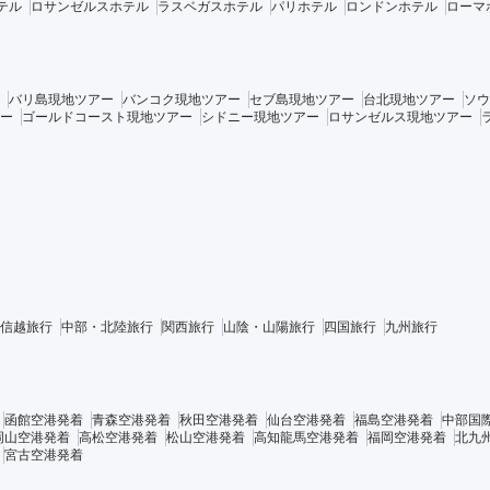
テル
ロサンゼルスホテル
ラスベガスホテル
パリホテル
ロンドンホテル
ローマ
バリ島現地ツアー
バンコク現地ツアー
セブ島現地ツアー
台北現地ツアー
ソウ
ー
ゴールドコースト現地ツアー
シドニー現地ツアー
ロサンゼルス現地ツアー
信越旅行
中部・北陸旅行
関西旅行
山陰・山陽旅行
四国旅行
九州旅行
函館空港発着
青森空港発着
秋田空港発着
仙台空港発着
福島空港発着
中部国
岡山空港発着
高松空港発着
松山空港発着
高知龍馬空港発着
福岡空港発着
北九
宮古空港発着