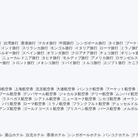
行
台湾旅行
香港旅行
マカオ旅行
中国旅行
シンガポール旅行
タイ旅行
プーケ
インド旅行
スリランカ旅行
モンゴル旅行
イタリア旅行
ローマ旅行
ミラノ旅
ベルギー旅行
スペイン旅行
オランダ旅行
クロアチア旅行
チェコ旅行
ギリシャ
ニューカレドニア旅行
タヒチ旅行
モルディブ旅行
アメリカ旅行
ロサンゼルス
ー旅行
トロント旅行
メキシコ旅行
ドバイ旅行
トルコ旅行
エジプト旅行
ケニ
港航空券
上海航空券
北京航空券
大連航空券
バンコク航空券
プーケット航空券
プール航空券
デンパサール航空券
ジャカルタ航空券
デリー航空券
ムンバイ航空
ラスベガス航空券
シアトル航空券
ニューヨーク航空券
シカゴ航空券
オーラン
パリ航空券
ローマ航空券
ミラノ航空券
フランクフルト航空券
デュッセルドル
アンズ航空券
ゴールドコースト航空券
ブリスベン航空券
パース航空券
メルボル
ル
釜山ホテル
台北ホテル
香港ホテル
シンガポールホテル
バンコクホテル
ク