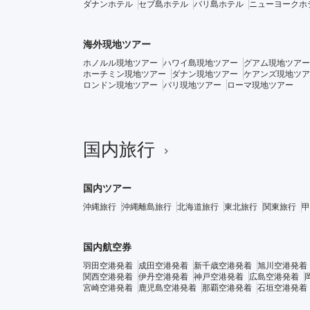
ダナンホテル
セブ島ホテル
バリ島ホテル
ニューヨークホ
海外現地ツアー
ホノルル現地ツアー
ハワイ島現地ツアー
グアム現地ツアー
ホーチミン現地ツアー
ダナン現地ツアー
ケアンズ現地ツア
ロンドン現地ツアー
パリ現地ツアー
ローマ現地ツアー
国内旅行
国内ツアー
沖縄旅行
沖縄離島旅行
北海道旅行
東北旅行
関東旅行
甲
国内航空券
羽田空港発着
成田空港発着
新千歳空港発着
旭川空港発着
関西空港発着
伊丹空港発着
神戸空港発着
広島空港発着
宮崎空港発着
鹿児島空港発着
那覇空港発着
石垣空港発着