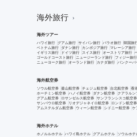
海外旅行
海外ツアー
ハワイ旅行
グアム旅行
サイパン旅行
パラオ旅行
韓国旅
ベトナム旅行
ダナン旅行
カンボジア旅行
マレーシア旅行
イギリス旅行
ドイツ旅行
スイス旅行
オーストリア旅行
ゴールドコースト旅行
ニュージーランド旅行
フィジー旅行
ニューヨーク旅行
オーランド旅行
カナダ旅行
バンクーバ
海外航空券
ソウル航空券
釜山航空券
チェジュ航空券
台北航空券
香
ホーチミン航空券
ハノイ航空券
ダナン航空券
クアラルン
グアム航空券
ロサンゼルス航空券
サンフランシスコ航空券
サンパウロ航空券
リオデジャネイロ航空券
ロンドン航空券
アムステルダム航空券
ウィーン航空券
シドニー航空券
ケ
海外ホテル
ホノルルホテル
ハワイ島ホテル
グアムホテル
ソウルホテ