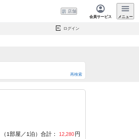
店舗
会員サービス
メニュー
ログイン
再検索
（1部屋／1泊）合計：
円
12,280