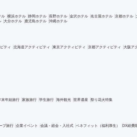
テル
横浜ホテル
静岡ホテル
長野ホテル
金沢ホテル
名古屋ホテル
京都ホテル
ル
大分ホテル
鹿児島ホテル
沖縄ホテル
ビティ
北海道アクティビティ
東京アクティビティ
京都アクティビティ
大阪ア
年末年始旅行
家族旅行
学生旅行
海外観光
世界遺産
祭り花火特集
ープ旅行
企業イベント
会議・総会・入社式
ベネフィット（福利厚生）
DX経費