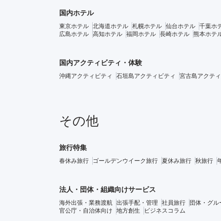
国内ホテル
東京ホテル
北海道ホテル
札幌ホテル
仙台ホテル
千葉ホ
広島ホテル
高知ホテル
福岡ホテル
長崎ホテル
熊本ホテ
国内アクティビティ・体験
沖縄アクティビティ
石垣島アクティビティ
宮古島アクティ
その他
旅行特集
春休み旅行
ゴールデンウイーク旅行
夏休み旅行
秋旅行
法人・団体・組織向けサービス
海外出張・業務渡航
出張手配・管理
社員旅行
団体・グル
官公庁・自治体向け
地方創生
ビジネスコラム