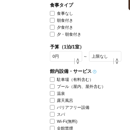
食事タイプ
食事なし
朝食付き
夕食付き
夕・朝食付き
予算（1泊/1室）
～
館内設備・サービス
駐車場（有料含む）
プール（屋内、屋外含む）
温泉
露天風呂
バリアフリー設備
スパ
Wi-Fi(無料)
全館禁煙