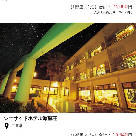
74,000
（1部屋／1泊）合計：
円
大人1人あたり：37,000円
シーサイドホテル鯨望荘
三重県
19,640
（1部屋／1泊）合計：
円