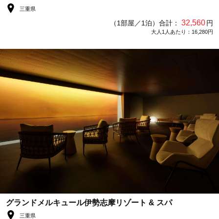
三重県
32,560
（1部屋／1泊）合計：
円
大人1人あたり：16,280円
グランドメルキュール伊勢志摩リゾート & スパ
三重県