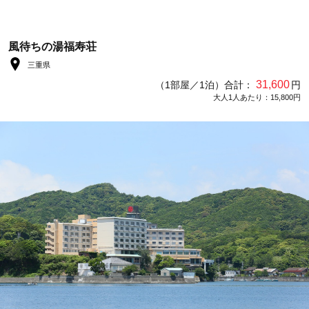
風待ちの湯福寿荘
三重県
31,600
（1部屋／1泊）合計：
円
大人1人あたり：15,800円