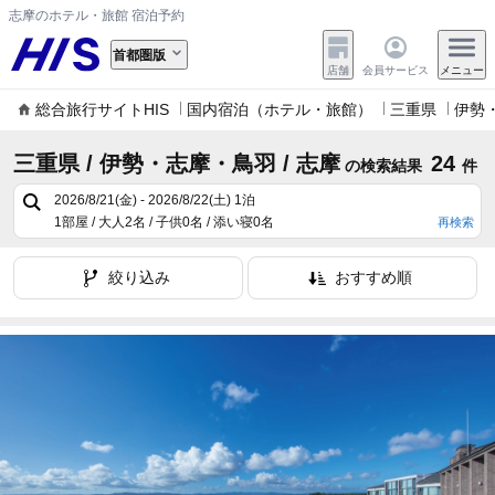
志摩のホテル・旅館 宿泊予約
首都圏版
店舗
会員サービス
メニュー
総合旅行サイトHIS
国内宿泊（ホテル・旅館）
三重県
伊勢
三重県 / 伊勢・志摩・鳥羽 / 志摩
24
の検索結果
件
2026/8/21(金) - 2026/8/22(土)
1泊
1部屋 / 大人2名 / 子供0名 / 添い寝0名
再検索
絞り込み
おすすめ順