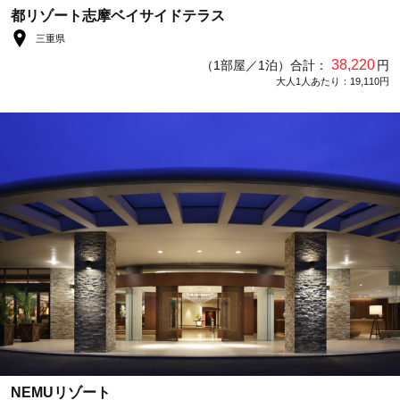
都リゾート志摩ベイサイドテラス
三重県
38,220
（1部屋／1泊）合計：
円
大人1人あたり：19,110円
NEMUリゾート