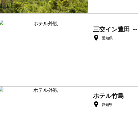
三交イン豊田 
愛知県
ホテル竹島
愛知県