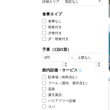
詳細エリア
食事タイプ
食事なし
朝食付き
夕食付き
夕・朝食付き
予算（1泊/1室）
～
館内設備・サービス
駐車場（有料含む）
プール（屋内、屋外含む）
温泉
露天風呂
バリアフリー設備
スパ