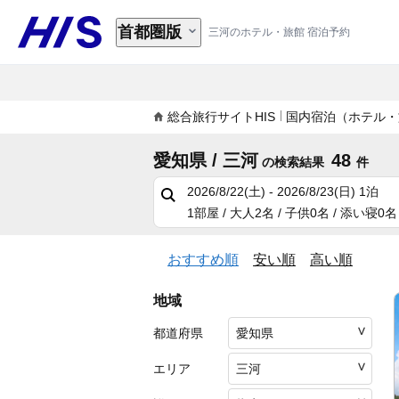
首都圏版
三河のホテル・旅館 宿泊予約
総合旅行サイトHIS
国内宿泊（ホテル・
愛知県 / 三河
48
の検索結果
件
2026/8/22(土) - 2026/8/23(日)
1泊
1部屋 / 大人2名 / 子供0名 / 添い寝0名
おすすめ順
安い順
高い順
地域
都道府県
エリア