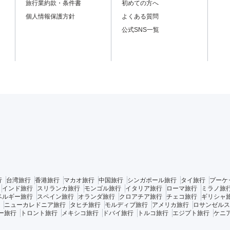
旅行業約款・条件書
初めての方へ
個人情報保護方針
よくある質問
公式SNS一覧
行
台湾旅行
香港旅行
マカオ旅行
中国旅行
シンガポール旅行
タイ旅行
プーケ
インド旅行
スリランカ旅行
モンゴル旅行
イタリア旅行
ローマ旅行
ミラノ旅
ベルギー旅行
スペイン旅行
オランダ旅行
クロアチア旅行
チェコ旅行
ギリシャ
ニューカレドニア旅行
タヒチ旅行
モルディブ旅行
アメリカ旅行
ロサンゼルス
ー旅行
トロント旅行
メキシコ旅行
ドバイ旅行
トルコ旅行
エジプト旅行
ケニ