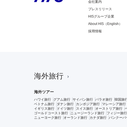
会社案内
プレスリリース
HISグループ企業
About HIS（English）
採用情報
海外旅行
海外ツアー
ハワイ旅行
グアム旅行
サイパン旅行
パラオ旅行
韓国旅
ベトナム旅行
ダナン旅行
カンボジア旅行
マレーシア旅行
イギリス旅行
ドイツ旅行
スイス旅行
オーストリア旅行
ゴールドコースト旅行
ニュージーランド旅行
フィジー旅行
ニューヨーク旅行
オーランド旅行
カナダ旅行
バンクーバ