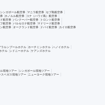
シンガポール航空券
マニラ航空券
セブ島航空券
券
ホノルル航空券
コナ（ハワイ島）航空券
ド航空券
バンクーバー航空券
トロント航空券
フ航空券
バルセロナ航空券
マドリード航空券
ン航空券
オークランド航空券
ドバイ航空券
カイロ航空券
アラルンプールホテル
ホーチミンホテル
ハノイホテル
ホテル
シドニーホテル
ケアンズホテル
ル現地ツアー
シンガポール現地ツアー
ラスベガス現地ツアー
ニューヨーク現地ツアー