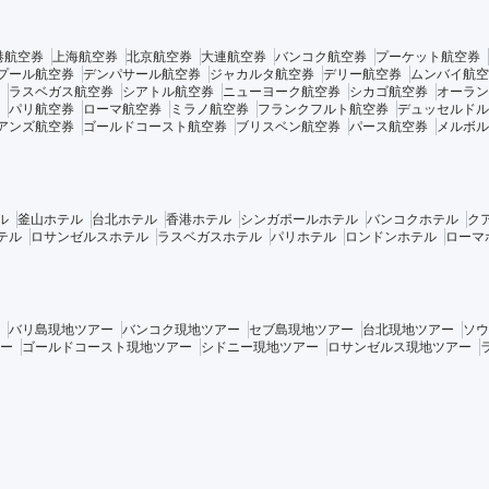
港航空券
上海航空券
北京航空券
大連航空券
バンコク航空券
プーケット航空券
プール航空券
デンパサール航空券
ジャカルタ航空券
デリー航空券
ムンバイ航空
ラスベガス航空券
シアトル航空券
ニューヨーク航空券
シカゴ航空券
オーラン
パリ航空券
ローマ航空券
ミラノ航空券
フランクフルト航空券
デュッセルドル
アンズ航空券
ゴールドコースト航空券
ブリスベン航空券
パース航空券
メルボル
ル
釜山ホテル
台北ホテル
香港ホテル
シンガポールホテル
バンコクホテル
ク
テル
ロサンゼルスホテル
ラスベガスホテル
パリホテル
ロンドンホテル
ローマ
バリ島現地ツアー
バンコク現地ツアー
セブ島現地ツアー
台北現地ツアー
ソウ
ー
ゴールドコースト現地ツアー
シドニー現地ツアー
ロサンゼルス現地ツアー