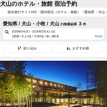
犬山のホテル・旅館 宿泊予約
総合旅行サイトHIS
国内宿泊（ホテル・旅館）
愛知県
犬山
愛知県 / 犬山・小牧 / 犬山
3
の検索結果
件
2026/8/24(月) - 2026/8/25(火)
1泊
1部屋 / 大人2名 / 子供0名 / 添い寝0名
再検索
絞り込み
おすすめ順