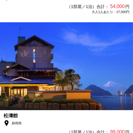
54,000
（1部屋／1泊）合計：
円
大人1人あたり：27,000円
松濤館
静岡県
99,000
（1部屋／1泊）合計：
円