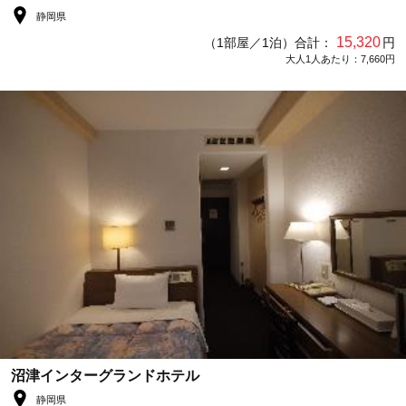
静岡県
15,320
（1部屋／1泊）合計：
円
大人1人あたり：7,660円
沼津インターグランドホテル
静岡県