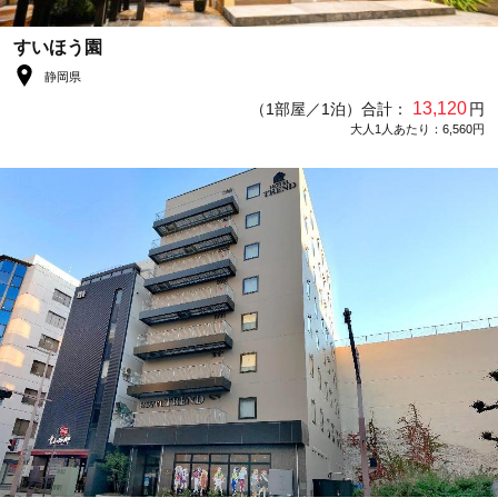
すいほう園
静岡県
13,120
（1部屋／1泊）合計：
円
大人1人あたり：6,560円