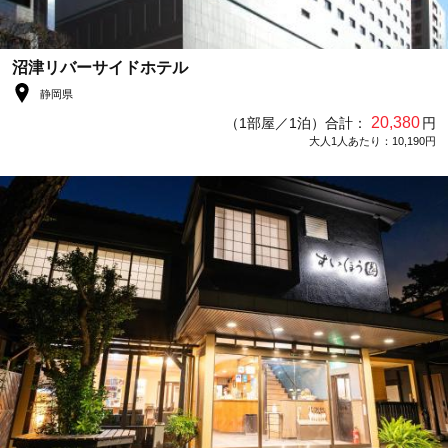
沼津リバーサイドホテル
静岡県
20,380
（1部屋／1泊）合計：
円
大人1人あたり：10,190円