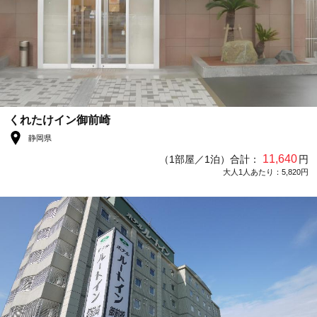
くれたけイン御前崎
静岡県
11,640
（1部屋／1泊）合計：
円
大人1人あたり：5,820円