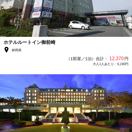
ホテルルートイン御前崎
静岡県
12,370
（1部屋／1泊）合計：
円
大人1人あたり：6,190円