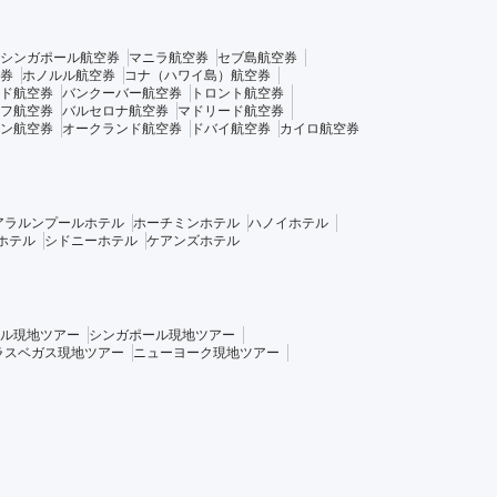
シンガポール航空券
マニラ航空券
セブ島航空券
券
ホノルル航空券
コナ（ハワイ島）航空券
ド航空券
バンクーバー航空券
トロント航空券
フ航空券
バルセロナ航空券
マドリード航空券
ン航空券
オークランド航空券
ドバイ航空券
カイロ航空券
アラルンプールホテル
ホーチミンホテル
ハノイホテル
ホテル
シドニーホテル
ケアンズホテル
ル現地ツアー
シンガポール現地ツアー
ラスベガス現地ツアー
ニューヨーク現地ツアー