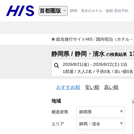
首都圏版
静岡・清水のホテル・旅館 宿泊予約
総合旅行サイトHIS
国内宿泊（ホテル・
静岡県 / 静岡・清水
1
の検索結果
2026/8/21(金) - 2026/8/22(土)
1泊
1部屋 / 大人2名 / 子供0名 / 添い寝0名
おすすめ順
安い順
高い順
地域
都道府県
エリア