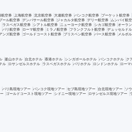
港航空券
上海航空券
北京航空券
大連航空券
バンコク航空券
プーケット航空券
プール航空券
デンパサール航空券
ジャカルタ航空券
デリー航空券
ムンバイ航空
ラスベガス航空券
シアトル航空券
ニューヨーク航空券
シカゴ航空券
オーラン
パリ航空券
ローマ航空券
ミラノ航空券
フランクフルト航空券
デュッセルドル
アンズ航空券
ゴールドコースト航空券
ブリスベン航空券
パース航空券
メルボル
ル
釜山ホテル
台北ホテル
香港ホテル
シンガポールホテル
バンコクホテル
ク
テル
ロサンゼルスホテル
ラスベガスホテル
パリホテル
ロンドンホテル
ローマ
バリ島現地ツアー
バンコク現地ツアー
セブ島現地ツアー
台北現地ツアー
ソウ
ー
ゴールドコースト現地ツアー
シドニー現地ツアー
ロサンゼルス現地ツアー