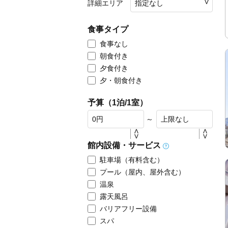
詳細エリア
食事タイプ
食事なし
朝食付き
夕食付き
夕・朝食付き
予算（1泊/1室）
～
館内設備・サービス
駐車場（有料含む）
プール（屋内、屋外含む）
温泉
露天風呂
バリアフリー設備
スパ