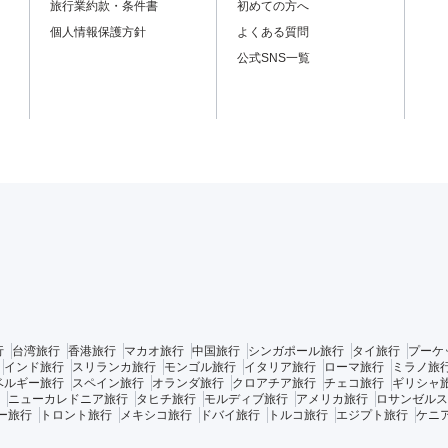
旅行業約款・条件書
初めての方へ
個人情報保護方針
よくある質問
公式SNS一覧
行
台湾旅行
香港旅行
マカオ旅行
中国旅行
シンガポール旅行
タイ旅行
プーケ
インド旅行
スリランカ旅行
モンゴル旅行
イタリア旅行
ローマ旅行
ミラノ旅
ベルギー旅行
スペイン旅行
オランダ旅行
クロアチア旅行
チェコ旅行
ギリシャ
ニューカレドニア旅行
タヒチ旅行
モルディブ旅行
アメリカ旅行
ロサンゼルス
ー旅行
トロント旅行
メキシコ旅行
ドバイ旅行
トルコ旅行
エジプト旅行
ケニ