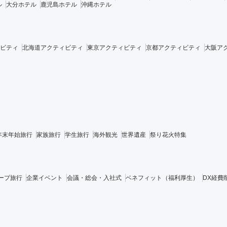
ル
大分ホテル
鹿児島ホテル
沖縄ホテル
ビティ
北海道アクティビティ
東京アクティビティ
京都アクティビティ
大阪ア
年末年始旅行
家族旅行
学生旅行
海外観光
世界遺産
祭り花火特集
ープ旅行
企業イベント
会議・総会・入社式
ベネフィット（福利厚生）
DX経費