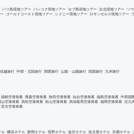
バリ島現地ツアー
バンコク現地ツアー
セブ島現地ツアー
台北現地ツアー
ソウ
ー
ゴールドコースト現地ツアー
シドニー現地ツアー
ロサンゼルス現地ツアー
信越旅行
中部・北陸旅行
関西旅行
山陰・山陽旅行
四国旅行
九州旅行
函館空港発着
青森空港発着
秋田空港発着
仙台空港発着
福島空港発着
中部国
岡山空港発着
高松空港発着
松山空港発着
高知龍馬空港発着
福岡空港発着
北九
宮古空港発着
テル
横浜ホテル
静岡ホテル
長野ホテル
金沢ホテル
名古屋ホテル
京都ホテル