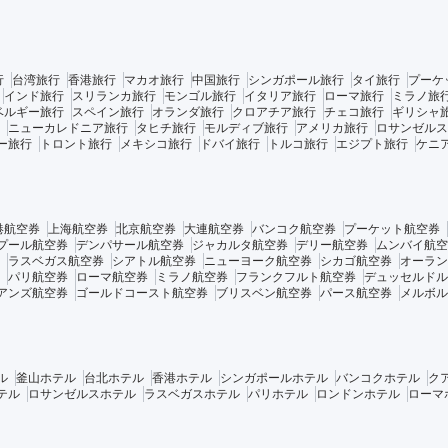
行
台湾旅行
香港旅行
マカオ旅行
中国旅行
シンガポール旅行
タイ旅行
プーケ
インド旅行
スリランカ旅行
モンゴル旅行
イタリア旅行
ローマ旅行
ミラノ旅
ベルギー旅行
スペイン旅行
オランダ旅行
クロアチア旅行
チェコ旅行
ギリシャ
ニューカレドニア旅行
タヒチ旅行
モルディブ旅行
アメリカ旅行
ロサンゼルス
ー旅行
トロント旅行
メキシコ旅行
ドバイ旅行
トルコ旅行
エジプト旅行
ケニ
港航空券
上海航空券
北京航空券
大連航空券
バンコク航空券
プーケット航空券
プール航空券
デンパサール航空券
ジャカルタ航空券
デリー航空券
ムンバイ航空
ラスベガス航空券
シアトル航空券
ニューヨーク航空券
シカゴ航空券
オーラン
パリ航空券
ローマ航空券
ミラノ航空券
フランクフルト航空券
デュッセルドル
アンズ航空券
ゴールドコースト航空券
ブリスベン航空券
パース航空券
メルボル
ル
釜山ホテル
台北ホテル
香港ホテル
シンガポールホテル
バンコクホテル
ク
テル
ロサンゼルスホテル
ラスベガスホテル
パリホテル
ロンドンホテル
ローマ