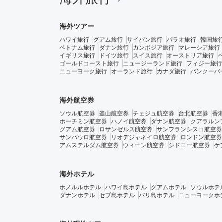
海外ツアー
ハワイ旅行
グアム旅行
サイパン旅行
パラオ旅行
韓国旅
ベトナム旅行
ダナン旅行
カンボジア旅行
マレーシア旅行
イギリス旅行
ドイツ旅行
スイス旅行
オーストリア旅行
ゴールドコースト旅行
ニュージーランド旅行
フィジー旅行
ニューヨーク旅行
オーランド旅行
カナダ旅行
バンクーバ
海外航空券
ソウル航空券
釜山航空券
チェジュ航空券
台北航空券
香
ホーチミン航空券
ハノイ航空券
ダナン航空券
クアラルン
グアム航空券
ロサンゼルス航空券
サンフランシスコ航空券
サンパウロ航空券
リオデジャネイロ航空券
ロンドン航空券
アムステルダム航空券
ウィーン航空券
シドニー航空券
ケ
海外ホテル
ホノルルホテル
ハワイ島ホテル
グアムホテル
ソウルホテ
ダナンホテル
セブ島ホテル
バリ島ホテル
ニューヨークホ