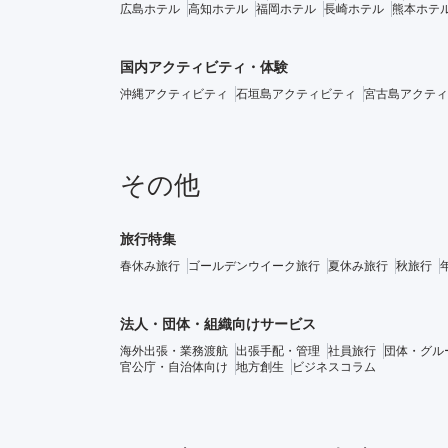
広島ホテル
高知ホテル
福岡ホテル
長崎ホテル
熊本ホテ
国内アクティビティ・体験
沖縄アクティビティ
石垣島アクティビティ
宮古島アクティ
その他
旅行特集
春休み旅行
ゴールデンウイーク旅行
夏休み旅行
秋旅行
法人・団体・組織向けサービス
海外出張・業務渡航
出張手配・管理
社員旅行
団体・グル
官公庁・自治体向け
地方創生
ビジネスコラム