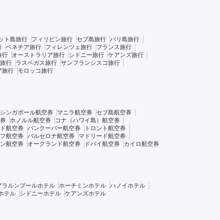
ット島旅行
フィリピン旅行
セブ島旅行
バリ島旅行
行
ベネチア旅行
フィレンツェ旅行
フランス旅行
旅行
オーストラリア旅行
シドニー旅行
ケアンズ旅行
旅行
ラスベガス旅行
サンフランシスコ旅行
ア旅行
モロッコ旅行
シンガポール航空券
マニラ航空券
セブ島航空券
券
ホノルル航空券
コナ（ハワイ島）航空券
ド航空券
バンクーバー航空券
トロント航空券
フ航空券
バルセロナ航空券
マドリード航空券
ン航空券
オークランド航空券
ドバイ航空券
カイロ航空券
アラルンプールホテル
ホーチミンホテル
ハノイホテル
ホテル
シドニーホテル
ケアンズホテル