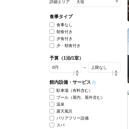
詳細エリア
食事タイプ
食事なし
朝食付き
夕食付き
夕・朝食付き
予算（1泊/1室）
～
館内設備・サービス
駐車場（有料含む）
プール（屋内、屋外含む）
温泉
露天風呂
バリアフリー設備
スパ