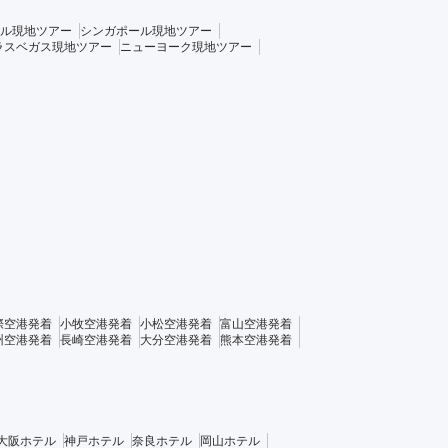
ル現地ツアー
シンガポール現地ツアー
ラスベガス現地ツアー
ニューヨーク現地ツアー
際空港発着
小牧空港発着
小松空港発着
富山空港発着
州空港発着
長崎空港発着
大分空港発着
熊本空港発着
大阪ホテル
神戸ホテル
奈良ホテル
岡山ホテル