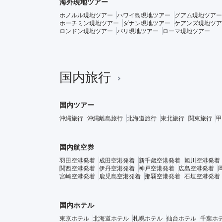
海外現地ツアー
ホノルル現地ツアー
ハワイ島現地ツアー
グアム現地ツアー
ホーチミン現地ツアー
ダナン現地ツアー
ケアンズ現地ツア
ロンドン現地ツアー
パリ現地ツアー
ローマ現地ツアー
国内旅行
国内ツアー
沖縄旅行
沖縄離島旅行
北海道旅行
東北旅行
関東旅行
甲
国内航空券
羽田空港発着
成田空港発着
新千歳空港発着
旭川空港発着
関西空港発着
伊丹空港発着
神戸空港発着
広島空港発着
宮崎空港発着
鹿児島空港発着
那覇空港発着
石垣空港発着
国内ホテル
東京ホテル
北海道ホテル
札幌ホテル
仙台ホテル
千葉ホ