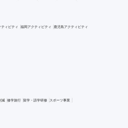
クティビティ
福岡アクティビティ
鹿児島アクティビティ
削減
修学旅行
留学・語学研修
スポーツ事業