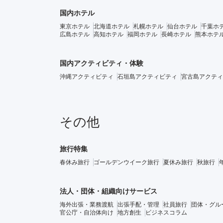
国内ホテル
東京ホテル
北海道ホテル
札幌ホテル
仙台ホテル
千葉ホ
広島ホテル
高知ホテル
福岡ホテル
長崎ホテル
熊本ホテ
国内アクティビティ・体験
沖縄アクティビティ
石垣島アクティビティ
宮古島アクティ
その他
旅行特集
春休み旅行
ゴールデンウイーク旅行
夏休み旅行
秋旅行
法人・団体・組織向けサービス
海外出張・業務渡航
出張手配・管理
社員旅行
団体・グル
官公庁・自治体向け
地方創生
ビジネスコラム