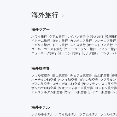
海外旅行
海外ツアー
ハワイ旅行
グアム旅行
サイパン旅行
パラオ旅行
韓国旅
ベトナム旅行
ダナン旅行
カンボジア旅行
マレーシア旅行
イギリス旅行
ドイツ旅行
スイス旅行
オーストリア旅行
ゴールドコースト旅行
ニュージーランド旅行
フィジー旅行
ニューヨーク旅行
オーランド旅行
カナダ旅行
バンクーバ
海外航空券
ソウル航空券
釜山航空券
チェジュ航空券
台北航空券
香
ホーチミン航空券
ハノイ航空券
ダナン航空券
クアラルン
グアム航空券
ロサンゼルス航空券
サンフランシスコ航空券
サンパウロ航空券
リオデジャネイロ航空券
ロンドン航空券
アムステルダム航空券
ウィーン航空券
シドニー航空券
ケ
海外ホテル
ホノルルホテル
ハワイ島ホテル
グアムホテル
ソウルホテ