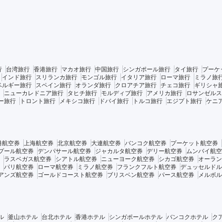
行
台湾旅行
香港旅行
マカオ旅行
中国旅行
シンガポール旅行
タイ旅行
プーケ
インド旅行
スリランカ旅行
モンゴル旅行
イタリア旅行
ローマ旅行
ミラノ旅
ベルギー旅行
スペイン旅行
オランダ旅行
クロアチア旅行
チェコ旅行
ギリシャ
ニューカレドニア旅行
タヒチ旅行
モルディブ旅行
アメリカ旅行
ロサンゼルス
ー旅行
トロント旅行
メキシコ旅行
ドバイ旅行
トルコ旅行
エジプト旅行
ケニ
港航空券
上海航空券
北京航空券
大連航空券
バンコク航空券
プーケット航空券
プール航空券
デンパサール航空券
ジャカルタ航空券
デリー航空券
ムンバイ航空
ラスベガス航空券
シアトル航空券
ニューヨーク航空券
シカゴ航空券
オーラン
パリ航空券
ローマ航空券
ミラノ航空券
フランクフルト航空券
デュッセルドル
アンズ航空券
ゴールドコースト航空券
ブリスベン航空券
パース航空券
メルボル
ル
釜山ホテル
台北ホテル
香港ホテル
シンガポールホテル
バンコクホテル
ク