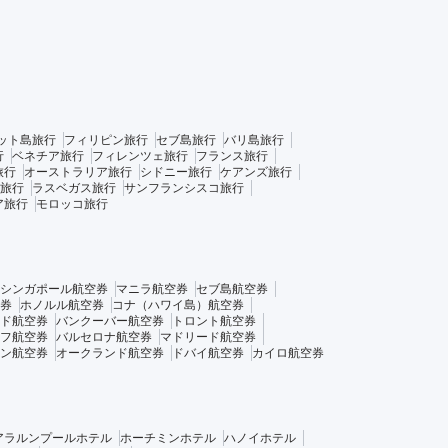
ット島旅行
フィリピン旅行
セブ島旅行
バリ島旅行
行
ベネチア旅行
フィレンツェ旅行
フランス旅行
旅行
オーストラリア旅行
シドニー旅行
ケアンズ旅行
旅行
ラスベガス旅行
サンフランシスコ旅行
ア旅行
モロッコ旅行
シンガポール航空券
マニラ航空券
セブ島航空券
券
ホノルル航空券
コナ（ハワイ島）航空券
ド航空券
バンクーバー航空券
トロント航空券
フ航空券
バルセロナ航空券
マドリード航空券
ン航空券
オークランド航空券
ドバイ航空券
カイロ航空券
アラルンプールホテル
ホーチミンホテル
ハノイホテル