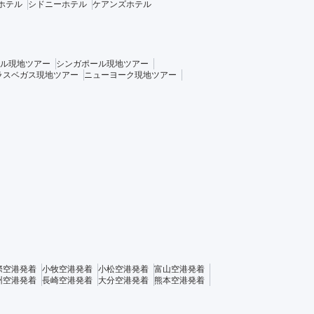
ホテル
シドニーホテル
ケアンズホテル
ル現地ツアー
シンガポール現地ツアー
ラスベガス現地ツアー
ニューヨーク現地ツアー
際空港発着
小牧空港発着
小松空港発着
富山空港発着
州空港発着
長崎空港発着
大分空港発着
熊本空港発着