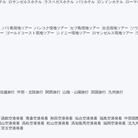
テル
ロサンゼルスホテル
ラスベガスホテル
パリホテル
ロンドンホテル
ローマ
バリ島現地ツアー
バンコク現地ツアー
セブ島現地ツアー
台北現地ツアー
ソウ
ー
ゴールドコースト現地ツアー
シドニー現地ツアー
ロサンゼルス現地ツアー
信越旅行
中部・北陸旅行
関西旅行
山陰・山陽旅行
四国旅行
九州旅行
函館空港発着
青森空港発着
秋田空港発着
仙台空港発着
福島空港発着
中部国
岡山空港発着
高松空港発着
松山空港発着
高知龍馬空港発着
福岡空港発着
北九
宮古空港発着