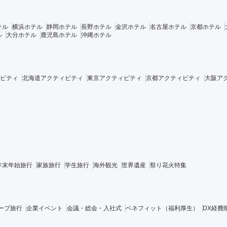
テル
横浜ホテル
静岡ホテル
長野ホテル
金沢ホテル
名古屋ホテル
京都ホテル
ル
大分ホテル
鹿児島ホテル
沖縄ホテル
ビティ
北海道アクティビティ
東京アクティビティ
京都アクティビティ
大阪ア
年末年始旅行
家族旅行
学生旅行
海外観光
世界遺産
祭り花火特集
ープ旅行
企業イベント
会議・総会・入社式
ベネフィット（福利厚生）
DX経費