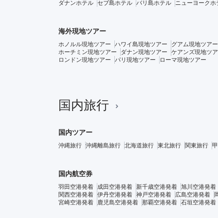
ダナンホテル
セブ島ホテル
バリ島ホテル
ニューヨークホ
海外現地ツアー
ホノルル現地ツアー
ハワイ島現地ツアー
グアム現地ツアー
ホーチミン現地ツアー
ダナン現地ツアー
ケアンズ現地ツア
ロンドン現地ツアー
パリ現地ツアー
ローマ現地ツアー
国内旅行
国内ツアー
沖縄旅行
沖縄離島旅行
北海道旅行
東北旅行
関東旅行
甲
国内航空券
羽田空港発着
成田空港発着
新千歳空港発着
旭川空港発着
関西空港発着
伊丹空港発着
神戸空港発着
広島空港発着
宮崎空港発着
鹿児島空港発着
那覇空港発着
石垣空港発着