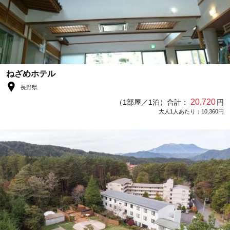
ねざめホテル
長野県
20,720
（1部屋／1泊）合計：
円
大人1人あたり：10,360円