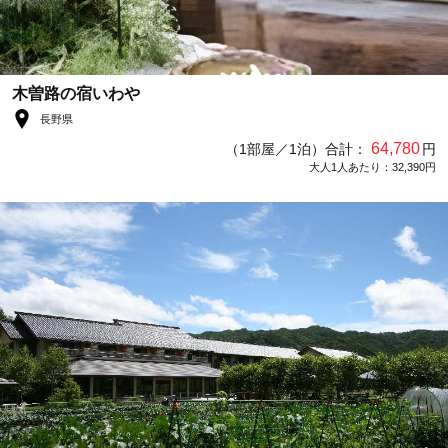
木曽路の宿いわや
長野県
64,780
（1部屋／1泊）合計：
円
大人1人あたり：32,390円