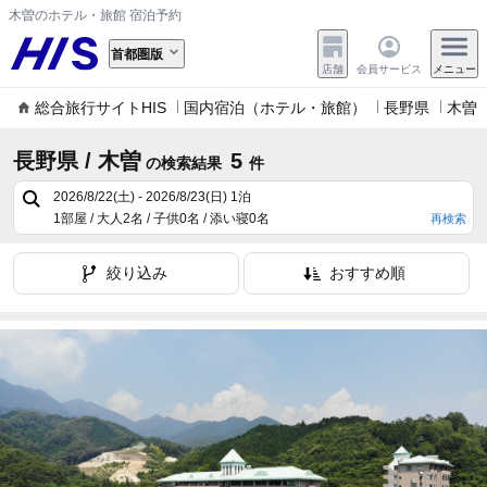
木曽のホテル・旅館 宿泊予約
首都圏版
店舗
会員サービス
メニュー
総合旅行サイトHIS
国内宿泊（ホテル・旅館）
長野県
木曽
長野県 / 木曽
5
の検索結果
件
2026/8/22(土) - 2026/8/23(日)
1泊
1部屋 / 大人2名 / 子供0名 / 添い寝0名
再検索
絞り込み
おすすめ順