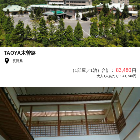
TAOYA木曽路
長野県
83,480
（1部屋／1泊）合計：
円
大人1人あたり：41,740円