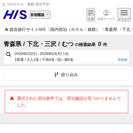
むつのホテル・旅館 宿泊予約
首都圏版
店舗
会員サービス
メニュー
総合旅行サイトHIS
国内宿泊（ホテル・旅館）
青森県
下北
青森県 / 下北・三沢 / むつ
0
の検索結果
件
2026/8/23(日) - 2026/8/24(月)
1泊
1部屋 / 大人2名 / 子供0名 / 添い寝0名
再検索
絞り込み
選択された宿泊条件では、宿泊施設が見つかりませんで
した。