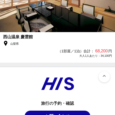
西山温泉 慶雲館
山梨県
68,200
（1部屋／1泊）合計：
円
大人1人あたり：34,100円
旅行の予約・確認