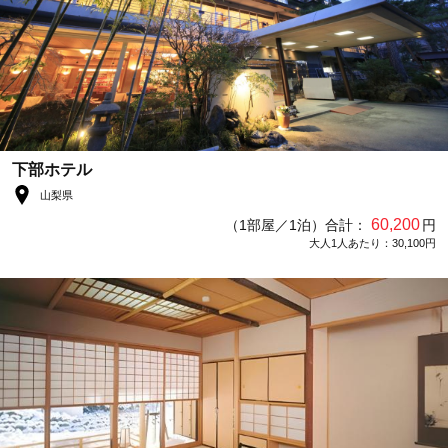
下部ホテル
山梨県
60,200
（1部屋／1泊）合計：
円
大人1人あたり：30,100円