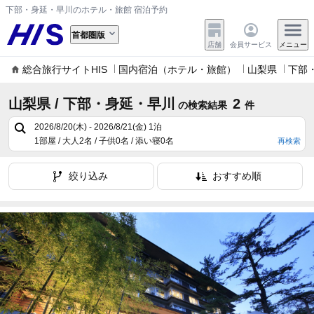
下部・身延・早川のホテル・旅館 宿泊予約
首都圏版
店舗
会員サービス
メニュー
総合旅行サイトHIS
国内宿泊（ホテル・旅館）
山梨県
下部
山梨県 / 下部・身延・早川
2
の検索結果
件
2026/8/20(木) - 2026/8/21(金)
1泊
1部屋 / 大人2名 / 子供0名 / 添い寝0名
再検索
絞り込み
おすすめ順