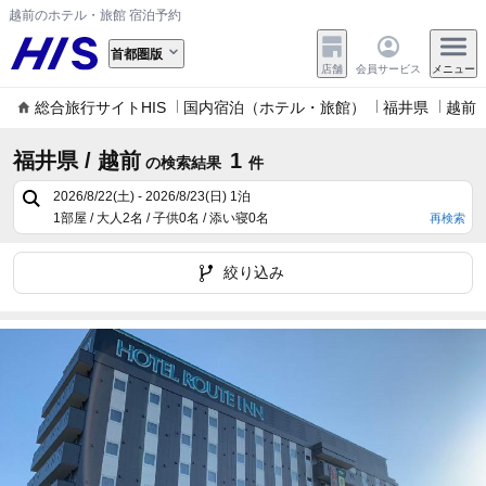
越前のホテル・旅館 宿泊予約
首都圏版
店舗
会員サービス
メニュー
総合旅行サイトHIS
国内宿泊（ホテル・旅館）
福井県
越前
福井県 / 越前
1
の検索結果
件
2026/8/22(土) - 2026/8/23(日)
1泊
1部屋 / 大人2名 / 子供0名 / 添い寝0名
再検索
絞り込み