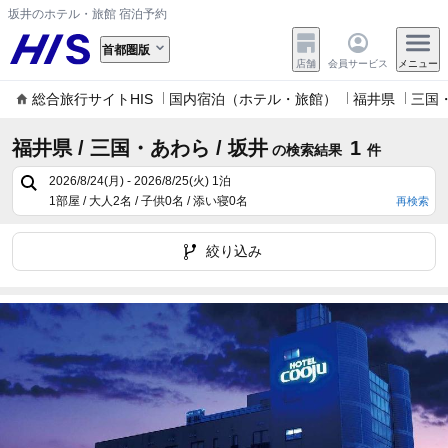
坂井のホテル・旅館 宿泊予約
首都圏版
店舗
会員サービス
メニュー
総合旅行サイトHIS
国内宿泊（ホテル・旅館）
福井県
三国
福井県 / 三国・あわら / 坂井
1
の検索結果
件
2026/8/24(月) - 2026/8/25(火)
1泊
1部屋 / 大人2名 / 子供0名 / 添い寝0名
再検索
絞り込み