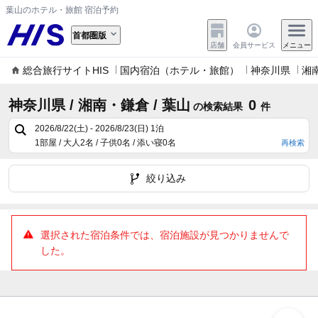
葉山のホテル・旅館 宿泊予約
首都圏版
店舗
会員サービス
メニュー
総合旅行サイトHIS
国内宿泊（ホテル・旅館）
神奈川県
湘
神奈川県 / 湘南・鎌倉 / 葉山
0
の検索結果
件
2026/8/22(土) - 2026/8/23(日)
1泊
1部屋 / 大人2名 / 子供0名 / 添い寝0名
再検索
絞り込み
選択された宿泊条件では、宿泊施設が見つかりませんで
した。