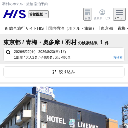
羽村のホテル・旅館 宿泊予約
首都圏版
店舗
会員サービス
メニュー
総合旅行サイトHIS
国内宿泊（ホテル・旅館）
東京都
青梅
東京都 / 青梅・奥多摩 / 羽村
1
の検索結果
件
2026/8/22(土) - 2026/8/23(日)
1泊
1部屋 / 大人2名 / 子供0名 / 添い寝0名
再検索
絞り込み