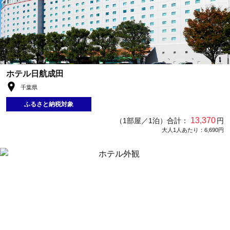
ホテル日航成田
千葉県
ふるさと納税対象
13,370
（1部屋／1泊）合計：
円
大人1人あたり：6,690円