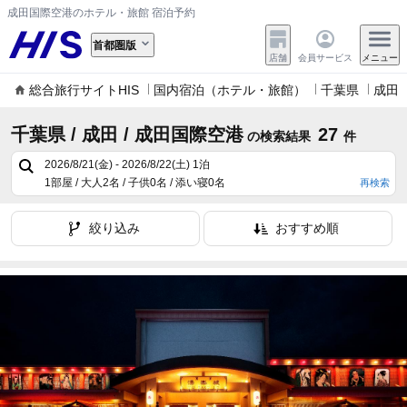
成田国際空港のホテル・旅館 宿泊予約
首都圏版
店舗
会員サービス
メニュー
総合旅行サイトHIS
国内宿泊（ホテル・旅館）
千葉県
成田
千葉県 / 成田 / 成田国際空港
27
の検索結果
件
2026/8/21(金) - 2026/8/22(土)
1泊
1部屋 / 大人2名 / 子供0名 / 添い寝0名
再検索
絞り込み
おすすめ順