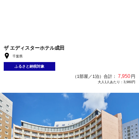
ザ エディスターホテル成田
千葉県
ふるさと納税対象
7,950
（1部屋／1泊）合計：
円
大人1人あたり：3,980円