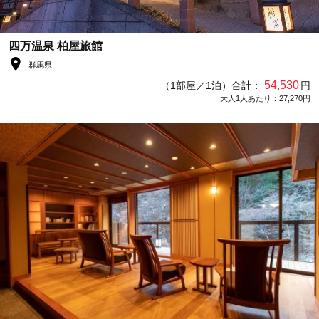
四万温泉 柏屋旅館
群馬県
54,530
（1部屋／1泊）合計：
円
大人1人あたり：27,270円