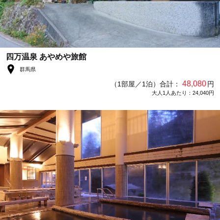
四万温泉 あやめや旅館
群馬県
48,080
（1部屋／1泊）合計：
円
大人1人あたり：24,040円