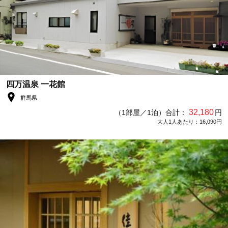
四万温泉 一花館
群馬県
32,180
（1部屋／1泊）合計：
円
大人1人あたり：16,090円