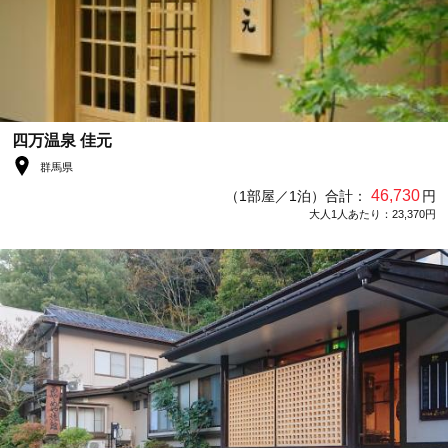
四万温泉 佳元
群馬県
46,730
（1部屋／1泊）合計：
円
大人1人あたり：23,370円