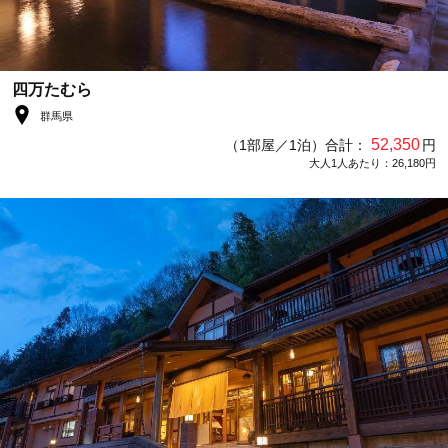
四万たむら
群馬県
52,350
（1部屋／1泊）合計：
円
大人1人あたり：26,180円