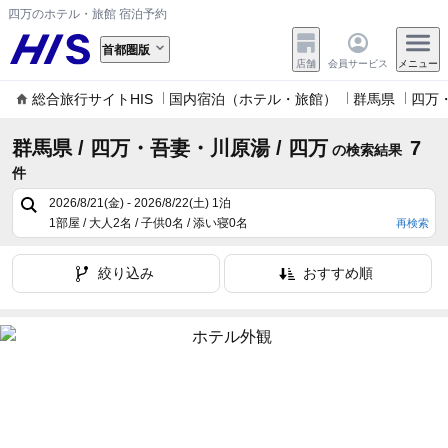
四万のホテル・旅館 宿泊予約
首都圏版
店舗
会員サービス
メニュー
総合旅行サイトHIS
国内宿泊（ホテル・旅館）
群馬県
四万
群馬県 / 四万・吾妻・川原湯 / 四万
7
の検索結果
件
2026/8/21(金) - 2026/8/22(土)
1泊
1部屋 / 大人2名 / 子供0名 / 添い寝0名
再検索
絞り込み
おすすめ順