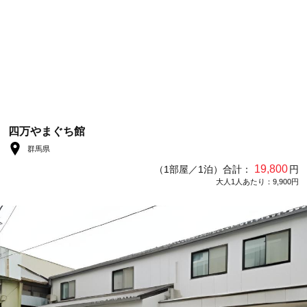
四万やまぐち館
群馬県
19,800
（1部屋／1泊）合計：
円
大人1人あたり：9,900円