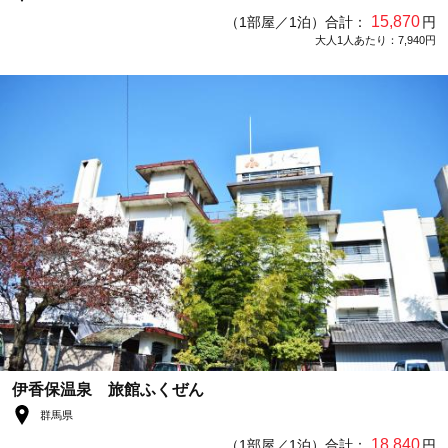
15,870
（1部屋／1泊）合計：
円
大人1人あたり：7,940円
伊香保温泉 旅館ふくぜん
群馬県
18,840
（1部屋／1泊）合計：
円