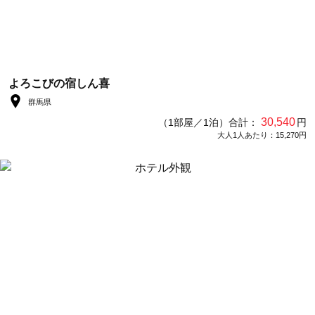
よろこびの宿しん喜
群馬県
30,540
（1部屋／1泊）合計：
円
大人1人あたり：15,270円