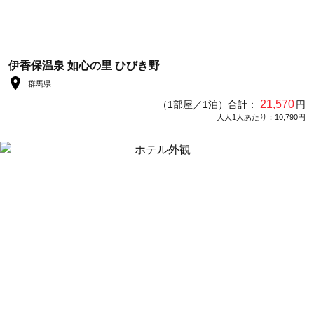
伊香保温泉 如心の里 ひびき野
群馬県
21,570
（1部屋／1泊）合計：
円
大人1人あたり：10,790円