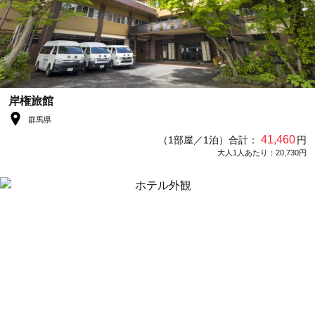
岸権旅館
群馬県
41,460
（1部屋／1泊）合計：
円
大人1人あたり：20,730円