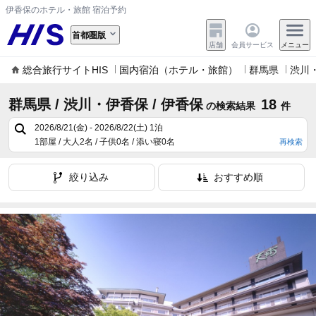
伊香保のホテル・旅館 宿泊予約
首都圏版
店舗
会員サービス
メニュー
総合旅行サイトHIS
国内宿泊（ホテル・旅館）
群馬県
渋川
群馬県 / 渋川・伊香保 / 伊香保
18
の検索結果
件
2026/8/21(金) - 2026/8/22(土)
1泊
1部屋 / 大人2名 / 子供0名 / 添い寝0名
再検索
絞り込み
おすすめ順