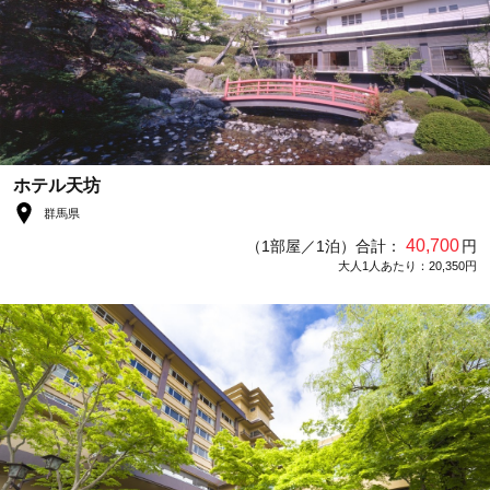
ホテル天坊
群馬県
40,700
（1部屋／1泊）合計：
円
大人1人あたり：20,350円