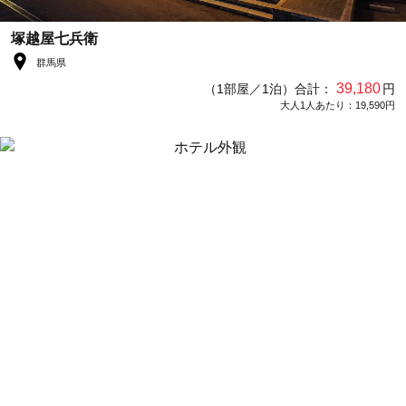
塚越屋七兵衛
群馬県
39,180
（1部屋／1泊）合計：
円
大人1人あたり：19,590円