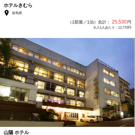
ホテルきむら
群馬県
25,530
（1部屋／1泊）合計：
円
大人1人あたり：12,770円
山陽 ホテル