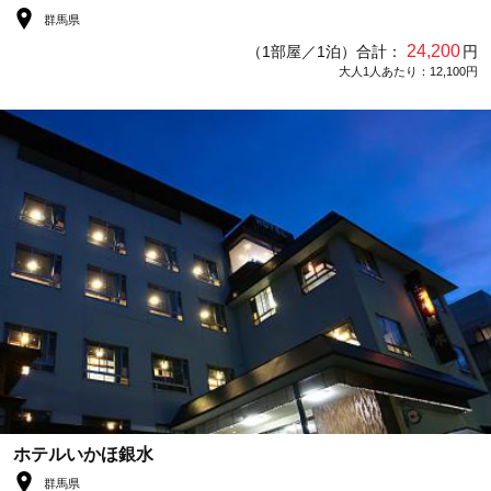
群馬県
24,200
（1部屋／1泊）合計：
円
大人1人あたり：12,100円
ホテルいかほ銀水
群馬県