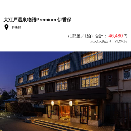
大江戸温泉物語Premium 伊香保
群馬県
46,480
（1部屋／1泊）合計：
円
大人1人あたり：23,240円