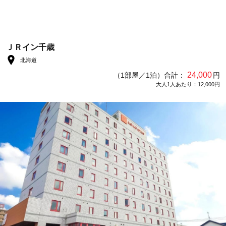
ＪＲイン千歳
北海道
24,000
（1部屋／1泊）合計：
円
大人1人あたり：12,000円