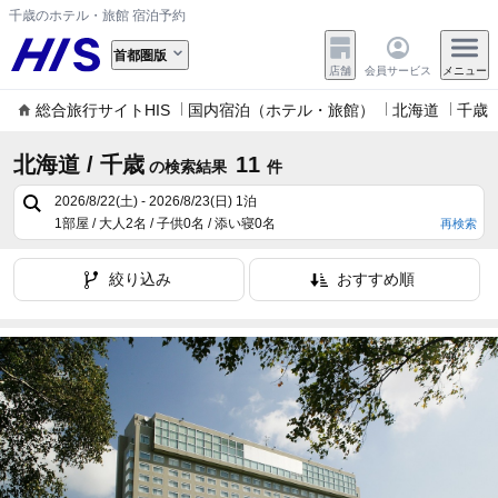
千歳のホテル・旅館 宿泊予約
首都圏版
店舗
会員サービス
メニュー
総合旅行サイトHIS
国内宿泊（ホテル・旅館）
北海道
千歳
北海道 / 千歳
11
の検索結果
件
2026/8/22(土) - 2026/8/23(日)
1泊
1部屋 / 大人2名 / 子供0名 / 添い寝0名
再検索
絞り込み
おすすめ順