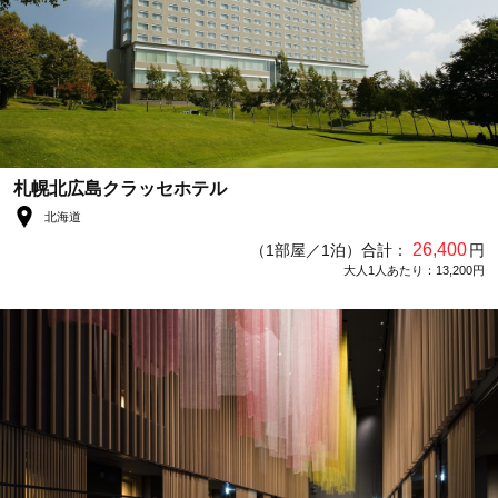
札幌北広島クラッセホテル
北海道
26,400
（1部屋／1泊）合計：
円
大人1人あたり：13,200円