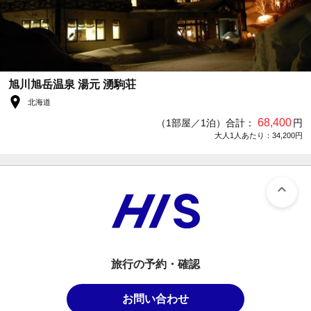
旭川旭岳温泉 湯元 湧駒荘
北海道
68,400
（1部屋／1泊）合計：
円
大人1人あたり：34,200円
旅行の予約・確認
お問い合わせ