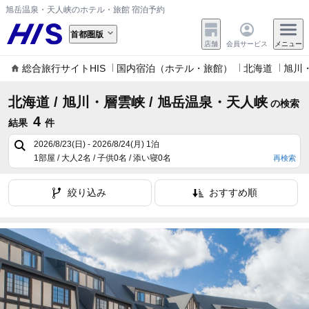
旭岳温泉・天人峡のホテル・旅館 宿泊予約
首都圏版
店舗
会員サービス
メニュー
総合旅行サイトHIS
国内宿泊（ホテル・旅館）
北海道
旭川
北海道 / 旭川・層雲峡 / 旭岳温泉・天人峡
の検索
4
結果
件
2026/8/23(日) - 2026/8/24(月)
1泊
1部屋 / 大人2名 / 子供0名 / 添い寝0名
再検索
絞り込み
おすすめ順