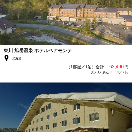
東川 旭岳温泉 ホテルベアモンテ
北海道
63,490
（1部屋／1泊）合計：
円
大人1人あたり：31,750円