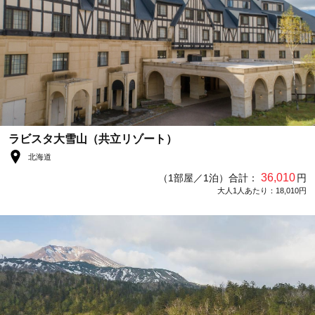
ラビスタ大雪山（共立リゾート）
北海道
36,010
（1部屋／1泊）合計：
円
大人1人あたり：18,010円