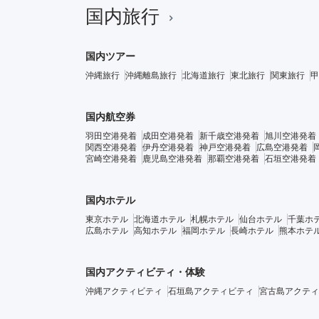
国内旅行
国内ツアー
沖縄旅行
沖縄離島旅行
北海道旅行
東北旅行
関東旅行
甲
国内航空券
羽田空港発着
成田空港発着
新千歳空港発着
旭川空港発着
関西空港発着
伊丹空港発着
神戸空港発着
広島空港発着
宮崎空港発着
鹿児島空港発着
那覇空港発着
石垣空港発着
国内ホテル
東京ホテル
北海道ホテル
札幌ホテル
仙台ホテル
千葉ホ
広島ホテル
高知ホテル
福岡ホテル
長崎ホテル
熊本ホテ
国内アクティビティ・体験
沖縄アクティビティ
石垣島アクティビティ
宮古島アクティ