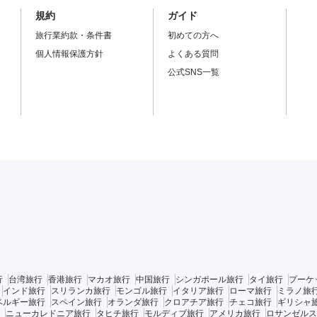
規約
ガイド
旅行業約款・条件書
初めての方へ
個人情報保護方針
よくある質問
公式SNS一覧
行
台湾旅行
香港旅行
マカオ旅行
中国旅行
シンガポール旅行
タイ旅行
プーケ
インド旅行
スリランカ旅行
モンゴル旅行
イタリア旅行
ローマ旅行
ミラノ旅
ベルギー旅行
スペイン旅行
オランダ旅行
クロアチア旅行
チェコ旅行
ギリシャ
ニューカレドニア旅行
タヒチ旅行
モルディブ旅行
アメリカ旅行
ロサンゼルス