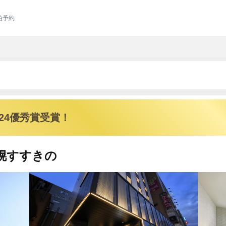
泊予約
024優秀賞受賞！
幌すすきの