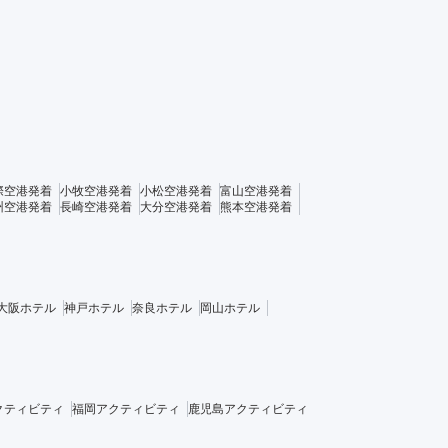
際空港発着
小牧空港発着
小松空港発着
富山空港発着
州空港発着
長崎空港発着
大分空港発着
熊本空港発着
大阪ホテル
神戸ホテル
奈良ホテル
岡山ホテル
クティビティ
福岡アクティビティ
鹿児島アクティビティ