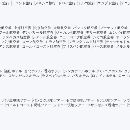
ー旅行
トロント旅行
メキシコ旅行
ドバイ旅行
トルコ旅行
エジプト旅行
ケニ
港航空券
上海航空券
北京航空券
大連航空券
バンコク航空券
プーケット航空券
プール航空券
デンパサール航空券
ジャカルタ航空券
デリー航空券
ムンバイ航空
ラスベガス航空券
シアトル航空券
ニューヨーク航空券
シカゴ航空券
オーラン
パリ航空券
ローマ航空券
ミラノ航空券
フランクフルト航空券
デュッセルドル
アンズ航空券
ゴールドコースト航空券
ブリスベン航空券
パース航空券
メルボル
ル
釜山ホテル
台北ホテル
香港ホテル
シンガポールホテル
バンコクホテル
ク
テル
ロサンゼルスホテル
ラスベガスホテル
パリホテル
ロンドンホテル
ローマ
バリ島現地ツアー
バンコク現地ツアー
セブ島現地ツアー
台北現地ツアー
ソウ
ー
ゴールドコースト現地ツアー
シドニー現地ツアー
ロサンゼルス現地ツアー