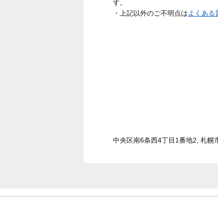
す。
・上記以外のご不明点は
よくある
中央区南6条西4丁目1番地2, 札幌市, 