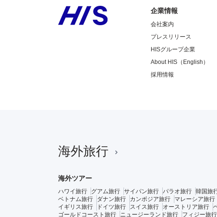
企業情報
会社案内
プレスリリース
HISグループ企業
About HIS（English）
採用情報
海外旅行
海外ツアー
ハワイ旅行
グアム旅行
サイパン旅行
パラオ旅行
韓国旅
ベトナム旅行
ダナン旅行
カンボジア旅行
マレーシア旅行
イギリス旅行
ドイツ旅行
スイス旅行
オーストリア旅行
ゴールドコースト旅行
ニュージーランド旅行
フィジー旅行