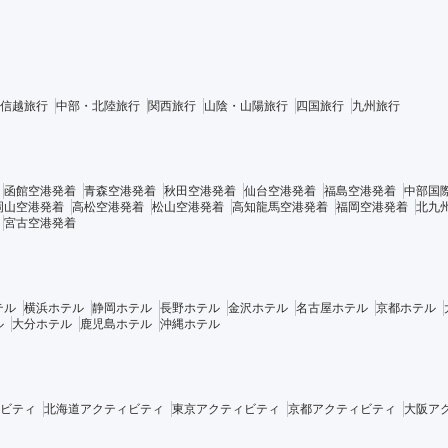
信越旅行
中部・北陸旅行
関西旅行
山陰・山陽旅行
四国旅行
九州旅行
函館空港発着
青森空港発着
秋田空港発着
仙台空港発着
福島空港発着
中部国
岡山空港発着
高松空港発着
松山空港発着
高知龍馬空港発着
福岡空港発着
北九
宮古空港発着
テル
横浜ホテル
静岡ホテル
長野ホテル
金沢ホテル
名古屋ホテル
京都ホテル
ル
大分ホテル
鹿児島ホテル
沖縄ホテル
ビティ
北海道アクティビティ
東京アクティビティ
京都アクティビティ
大阪ア