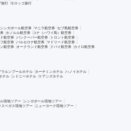
ア旅行
モロッコ旅行
シンガポール航空券
マニラ航空券
セブ島航空券
券
ホノルル航空券
コナ（ハワイ島）航空券
ド航空券
バンクーバー航空券
トロント航空券
フ航空券
バルセロナ航空券
マドリード航空券
ン航空券
オークランド航空券
ドバイ航空券
カイロ航空券
アラルンプールホテル
ホーチミンホテル
ハノイホテル
ホテル
シドニーホテル
ケアンズホテル
ル現地ツアー
シンガポール現地ツアー
ラスベガス現地ツアー
ニューヨーク現地ツアー