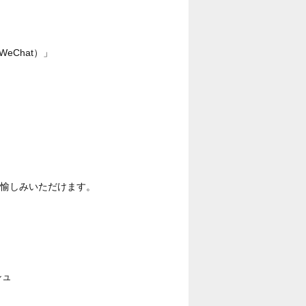
eChat）」
お愉しみいただけます。
シュ