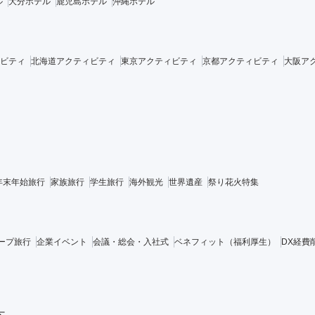
ル
大分ホテル
鹿児島ホテル
沖縄ホテル
ビティ
北海道アクティビティ
東京アクティビティ
京都アクティビティ
大阪ア
年末年始旅行
家族旅行
学生旅行
海外観光
世界遺産
祭り花火特集
ープ旅行
企業イベント
会議・総会・入社式
ベネフィット（福利厚生）
DX経費