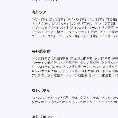
海外ツアー
ハワイ旅行
グアム旅行
サイパン旅行
パラオ旅行
韓国旅
ベトナム旅行
ダナン旅行
カンボジア旅行
マレーシア旅行
イギリス旅行
ドイツ旅行
スイス旅行
オーストリア旅行
ゴールドコースト旅行
ニュージーランド旅行
フィジー旅行
ニューヨーク旅行
オーランド旅行
カナダ旅行
バンクーバ
海外航空券
ソウル航空券
釜山航空券
チェジュ航空券
台北航空券
香
ホーチミン航空券
ハノイ航空券
ダナン航空券
クアラルン
グアム航空券
ロサンゼルス航空券
サンフランシスコ航空券
サンパウロ航空券
リオデジャネイロ航空券
ロンドン航空券
アムステルダム航空券
ウィーン航空券
シドニー航空券
ケ
海外ホテル
ホノルルホテル
ハワイ島ホテル
グアムホテル
ソウルホテ
ダナンホテル
セブ島ホテル
バリ島ホテル
ニューヨークホ
海外現地ツアー