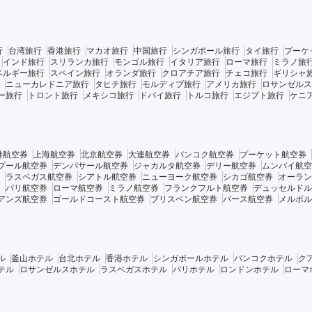
行
台湾旅行
香港旅行
マカオ旅行
中国旅行
シンガポール旅行
タイ旅行
プーケ
インド旅行
スリランカ旅行
モンゴル旅行
イタリア旅行
ローマ旅行
ミラノ旅
ベルギー旅行
スペイン旅行
オランダ旅行
クロアチア旅行
チェコ旅行
ギリシャ
ニューカレドニア旅行
タヒチ旅行
モルディブ旅行
アメリカ旅行
ロサンゼルス
ー旅行
トロント旅行
メキシコ旅行
ドバイ旅行
トルコ旅行
エジプト旅行
ケニ
港航空券
上海航空券
北京航空券
大連航空券
バンコク航空券
プーケット航空券
プール航空券
デンパサール航空券
ジャカルタ航空券
デリー航空券
ムンバイ航空
ラスベガス航空券
シアトル航空券
ニューヨーク航空券
シカゴ航空券
オーラン
パリ航空券
ローマ航空券
ミラノ航空券
フランクフルト航空券
デュッセルドル
アンズ航空券
ゴールドコースト航空券
ブリスベン航空券
パース航空券
メルボル
ル
釜山ホテル
台北ホテル
香港ホテル
シンガポールホテル
バンコクホテル
ク
テル
ロサンゼルスホテル
ラスベガスホテル
パリホテル
ロンドンホテル
ローマ