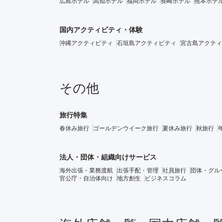
広島ホテル
高知ホテル
福岡ホテル
長崎ホテル
熊本ホテ
国内アクティビティ・体験
沖縄アクティビティ
石垣島アクティビティ
宮古島アクティ
その他
旅行特集
春休み旅行
ゴールデンウイーク旅行
夏休み旅行
秋旅行
法人・団体・組織向けサービス
海外出張・業務渡航
出張手配・管理
社員旅行
団体・グル
官公庁・自治体向け
地方創生
ビジネスコラム