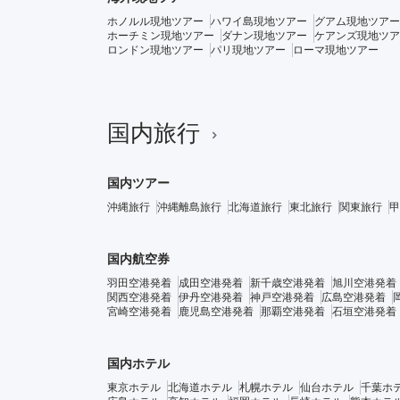
ホノルル現地ツアー
ハワイ島現地ツアー
グアム現地ツアー
ホーチミン現地ツアー
ダナン現地ツアー
ケアンズ現地ツア
ロンドン現地ツアー
パリ現地ツアー
ローマ現地ツアー
国内旅行
国内ツアー
沖縄旅行
沖縄離島旅行
北海道旅行
東北旅行
関東旅行
甲
国内航空券
羽田空港発着
成田空港発着
新千歳空港発着
旭川空港発着
関西空港発着
伊丹空港発着
神戸空港発着
広島空港発着
宮崎空港発着
鹿児島空港発着
那覇空港発着
石垣空港発着
国内ホテル
東京ホテル
北海道ホテル
札幌ホテル
仙台ホテル
千葉ホ