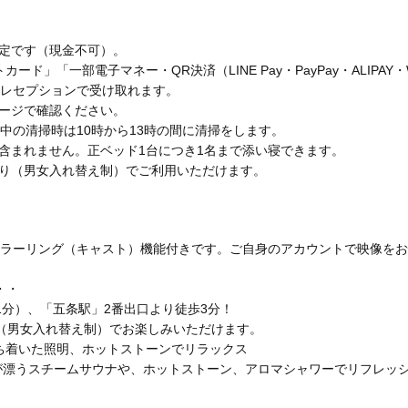
限定です（現金不可）。
」「一部電子マネー・QR決済（LINE Pay・PayPay・ALIPAY・W
、レセプションで受け取れます。
ページで確認ください。
泊中の清掃時は10時から13時の間に清掃をします。
含まれません。正ベッド1台につき1名まで添い寝できます。
わり（男女入れ替え制）でご利用いただけます。
は、ミラーリング（キャスト）機能付きです。ご自身のアカウントで映像を
・・・
分）、「五条駅」2番出口より徒歩3分！
（男女入れ替え制）でお楽しみいただけます。
と落ち着いた照明、ホットストーンでリラックス
香りが漂うスチームサウナや、ホットストーン、アロマシャワーでリフレッ