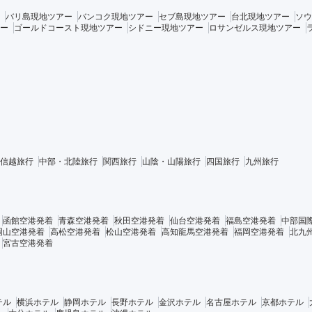
バリ島現地ツアー
バンコク現地ツアー
セブ島現地ツアー
台北現地ツアー
ソウ
ー
ゴールドコースト現地ツアー
シドニー現地ツアー
ロサンゼルス現地ツアー
信越旅行
中部・北陸旅行
関西旅行
山陰・山陽旅行
四国旅行
九州旅行
函館空港発着
青森空港発着
秋田空港発着
仙台空港発着
福島空港発着
中部国
岡山空港発着
高松空港発着
松山空港発着
高知龍馬空港発着
福岡空港発着
北九
宮古空港発着
テル
横浜ホテル
静岡ホテル
長野ホテル
金沢ホテル
名古屋ホテル
京都ホテル