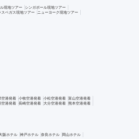
ル現地ツアー
シンガポール現地ツアー
ラスベガス現地ツアー
ニューヨーク現地ツアー
際空港発着
小牧空港発着
小松空港発着
富山空港発着
州空港発着
長崎空港発着
大分空港発着
熊本空港発着
大阪ホテル
神戸ホテル
奈良ホテル
岡山ホテル