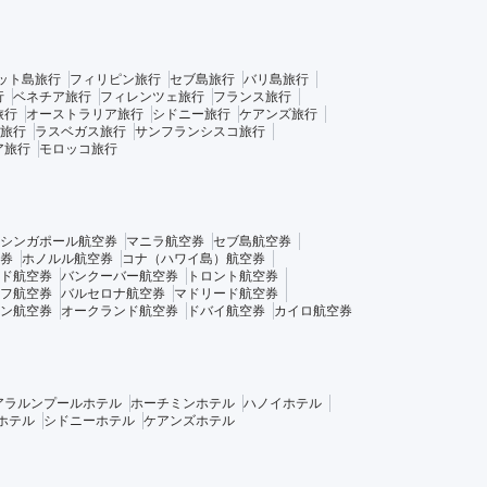
ット島旅行
フィリピン旅行
セブ島旅行
バリ島旅行
行
ベネチア旅行
フィレンツェ旅行
フランス旅行
旅行
オーストラリア旅行
シドニー旅行
ケアンズ旅行
旅行
ラスベガス旅行
サンフランシスコ旅行
ア旅行
モロッコ旅行
シンガポール航空券
マニラ航空券
セブ島航空券
券
ホノルル航空券
コナ（ハワイ島）航空券
ド航空券
バンクーバー航空券
トロント航空券
フ航空券
バルセロナ航空券
マドリード航空券
ン航空券
オークランド航空券
ドバイ航空券
カイロ航空券
アラルンプールホテル
ホーチミンホテル
ハノイホテル
ホテル
シドニーホテル
ケアンズホテル