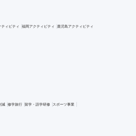
クティビティ
福岡アクティビティ
鹿児島アクティビティ
削減
修学旅行
留学・語学研修
スポーツ事業