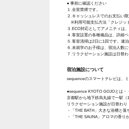
● 事前に確認ください
１.全室禁煙です。
２.キャッシュレスでのお支払い
※利用可能支払方法「クレジットカード
３.ECO対応としてアメニティは
４.客室設置の各種備品は、詳細
５.客室清掃は2日に1回です。連
６.未就学のお子様は、宿泊人数に
７.リラクゼーション施設は日替
宿泊施設について
sequenceのスマートテレビ
●sequence KYOTO GOJOとは
京都駅から地下鉄烏丸線で一駅（1
リラクゼーション施設が日替わり
・「THE BATH」大きな浴槽
・「THE SAUNA」アロマの