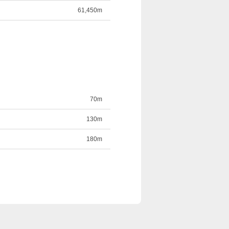
61,450m
70m
130m
180m