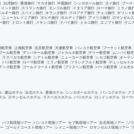
行
台湾旅行
香港旅行
マカオ旅行
中国旅行
シンガポール旅行
タイ旅行
プーケ
インド旅行
スリランカ旅行
モンゴル旅行
イタリア旅行
ローマ旅行
ミラノ旅
ベルギー旅行
スペイン旅行
オランダ旅行
クロアチア旅行
チェコ旅行
ギリシャ
ニューカレドニア旅行
タヒチ旅行
モルディブ旅行
アメリカ旅行
ロサンゼルス
ー旅行
トロント旅行
メキシコ旅行
ドバイ旅行
トルコ旅行
エジプト旅行
ケニ
港航空券
上海航空券
北京航空券
大連航空券
バンコク航空券
プーケット航空券
プール航空券
デンパサール航空券
ジャカルタ航空券
デリー航空券
ムンバイ航空
ラスベガス航空券
シアトル航空券
ニューヨーク航空券
シカゴ航空券
オーラン
パリ航空券
ローマ航空券
ミラノ航空券
フランクフルト航空券
デュッセルドル
アンズ航空券
ゴールドコースト航空券
ブリスベン航空券
パース航空券
メルボル
ル
釜山ホテル
台北ホテル
香港ホテル
シンガポールホテル
バンコクホテル
ク
テル
ロサンゼルスホテル
ラスベガスホテル
パリホテル
ロンドンホテル
ローマ
バリ島現地ツアー
バンコク現地ツアー
セブ島現地ツアー
台北現地ツアー
ソウ
ー
ゴールドコースト現地ツアー
シドニー現地ツアー
ロサンゼルス現地ツアー