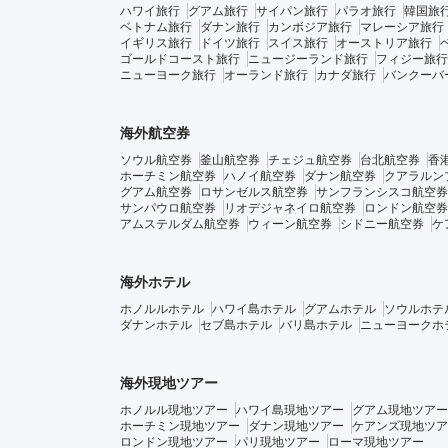
ハワイ旅行
グアム旅行
サイパン旅行
パラオ旅行
韓国旅
ベトナム旅行
ダナン旅行
カンボジア旅行
マレーシア旅行
イギリス旅行
ドイツ旅行
スイス旅行
オーストリア旅行
ゴールドコースト旅行
ニュージーランド旅行
フィジー旅行
ニューヨーク旅行
オーランド旅行
カナダ旅行
バンクーバ
海外航空券
ソウル航空券
釜山航空券
チェジュ航空券
台北航空券
香
ホーチミン航空券
ハノイ航空券
ダナン航空券
クアラルン
グアム航空券
ロサンゼルス航空券
サンフランシスコ航空券
サンパウロ航空券
リオデジャネイロ航空券
ロンドン航空券
アムステルダム航空券
ウィーン航空券
シドニー航空券
ケ
海外ホテル
ホノルルホテル
ハワイ島ホテル
グアムホテル
ソウルホテ
ダナンホテル
セブ島ホテル
バリ島ホテル
ニューヨークホ
海外現地ツアー
ホノルル現地ツアー
ハワイ島現地ツアー
グアム現地ツアー
ホーチミン現地ツアー
ダナン現地ツアー
ケアンズ現地ツア
ロンドン現地ツアー
パリ現地ツアー
ローマ現地ツアー