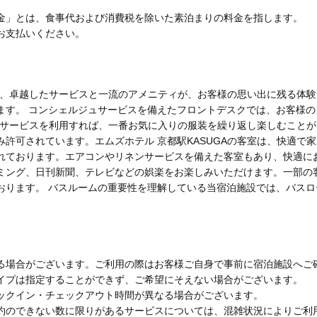
金」とは、食事代および消費税を除いた素泊まりの料金を指します。
お支払いください。
では、卓越したサービスと一流のアメニティが、お客様の思い出に残る体
ます。 コンシェルジュサービスを備えたフロントデスクでは、お客様
リーサービスを利用すれば、一番お気に入りの服装を繰り返し楽しむこと
許可されています。エムズホテル 京都駅KASUGAの客室は、快適で
れております。エアコンやリネンサービスを備えた客室もあり、快適に
ミング、日刊新聞、テレビなどの娯楽をお楽しみいただけます。一部の
おります。 バスルームの重要性を理解している当宿泊施設では、バス
る場合がございます。ご利用の際はお客様ご自身で事前に宿泊施設へご
イプは指定することができず、ご希望にそえない場合がございます。
ックイン・チェックアウト時間が異なる場合がございます。
約のできない数に限りがあるサービスについては、混雑状況によりご利