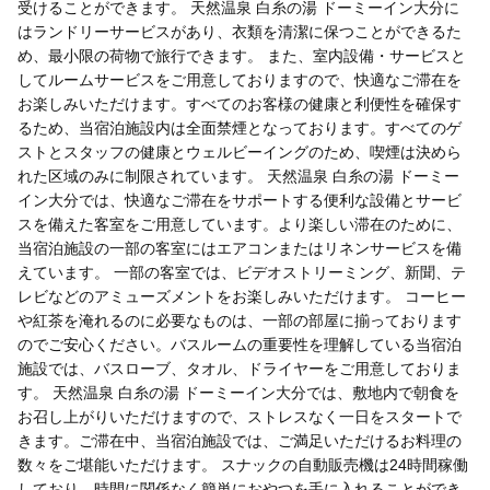
受けることができます。 天然温泉 白糸の湯 ドーミーイン大分に
はランドリーサービスがあり、衣類を清潔に保つことができるた
め、最小限の荷物で旅行できます。 また、室内設備・サービスと
してルームサービスをご用意しておりますので、快適なご滞在を
お楽しみいただけます。すべてのお客様の健康と利便性を確保す
るため、当宿泊施設内は全面禁煙となっております。すべてのゲ
ストとスタッフの健康とウェルビーイングのため、喫煙は決めら
れた区域のみに制限されています。 天然温泉 白糸の湯 ドーミー
イン大分では、快適なご滞在をサポートする便利な設備とサービ
スを備えた客室をご用意しています。より楽しい滞在のために、
当宿泊施設の一部の客室にはエアコンまたはリネンサービスを備
えています。 一部の客室では、ビデオストリーミング、新聞、テ
レビなどのアミューズメントをお楽しみいただけます。 コーヒー
や紅茶を淹れるのに必要なものは、一部の部屋に揃っております
のでご安心ください。バスルームの重要性を理解している当宿泊
施設では、バスローブ、タオル、ドライヤーをご用意しておりま
す。 天然温泉 白糸の湯 ドーミーイン大分では、敷地内で朝食を
お召し上がりいただけますので、ストレスなく一日をスタートで
きます。ご滞在中、当宿泊施設では、ご満足いただけるお料理の
数々をご堪能いただけます。 スナックの自動販売機は24時間稼働
しており、時間に関係なく簡単におやつを手に入れることができ