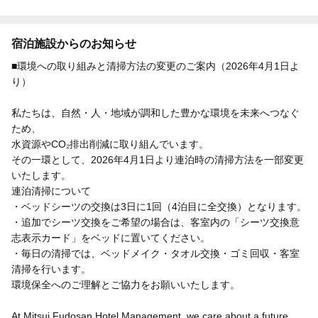
宿泊施設からのお知らせ
■環境への取り組みと清掃方法の変更のご案内（2026年4月1日よ
り）
私たちは、自然・人・地域が調和した豊かな環境を未来へつなぐ
ため、
水資源やCO₂排出削減に取り組んでいます。
その一環として、2026年4月1日より連泊時の清掃方法を一部変更
いたします。
連泊清掃について
・ベッドシーツの交換は3日に1回（4泊目に全交換）となります。
・追加でシーツ交換をご希望の場合は、客室内の「シーツ交換意
志表示カード」をベッドに置いてください。
・毎日の清掃では、ベッドメイク・タオル交換・ゴミ回収・客室
清掃を行います。
環境保全へのご理解とご協力をお願いいたします。
At Mitsui Fudosan Hotel Management, we care about a future