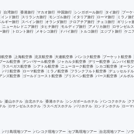
行
台湾旅行
香港旅行
マカオ旅行
中国旅行
シンガポール旅行
タイ旅行
プーケ
インド旅行
スリランカ旅行
モンゴル旅行
イタリア旅行
ローマ旅行
ミラノ旅
ベルギー旅行
スペイン旅行
オランダ旅行
クロアチア旅行
チェコ旅行
ギリシャ
ニューカレドニア旅行
タヒチ旅行
モルディブ旅行
アメリカ旅行
ロサンゼルス
ー旅行
トロント旅行
メキシコ旅行
ドバイ旅行
トルコ旅行
エジプト旅行
ケニ
港航空券
上海航空券
北京航空券
大連航空券
バンコク航空券
プーケット航空券
プール航空券
デンパサール航空券
ジャカルタ航空券
デリー航空券
ムンバイ航空
ラスベガス航空券
シアトル航空券
ニューヨーク航空券
シカゴ航空券
オーラン
パリ航空券
ローマ航空券
ミラノ航空券
フランクフルト航空券
デュッセルドル
アンズ航空券
ゴールドコースト航空券
ブリスベン航空券
パース航空券
メルボル
ル
釜山ホテル
台北ホテル
香港ホテル
シンガポールホテル
バンコクホテル
ク
テル
ロサンゼルスホテル
ラスベガスホテル
パリホテル
ロンドンホテル
ローマ
バリ島現地ツアー
バンコク現地ツアー
セブ島現地ツアー
台北現地ツアー
ソウ