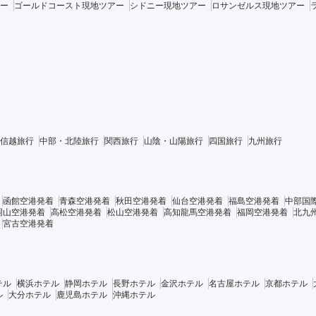
ー
ゴールドコースト現地ツアー
シドニー現地ツアー
ロサンゼルス現地ツアー
信越旅行
中部・北陸旅行
関西旅行
山陰・山陽旅行
四国旅行
九州旅行
函館空港発着
青森空港発着
秋田空港発着
仙台空港発着
福島空港発着
中部国
岡山空港発着
高松空港発着
松山空港発着
高知龍馬空港発着
福岡空港発着
北九
宮古空港発着
テル
横浜ホテル
静岡ホテル
長野ホテル
金沢ホテル
名古屋ホテル
京都ホテル
ル
大分ホテル
鹿児島ホテル
沖縄ホテル