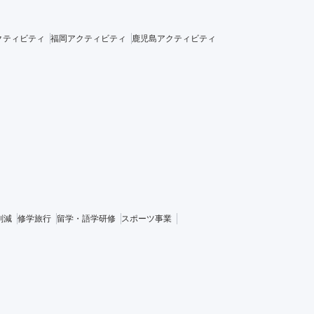
クティビティ
福岡アクティビティ
鹿児島アクティビティ
削減
修学旅行
留学・語学研修
スポーツ事業