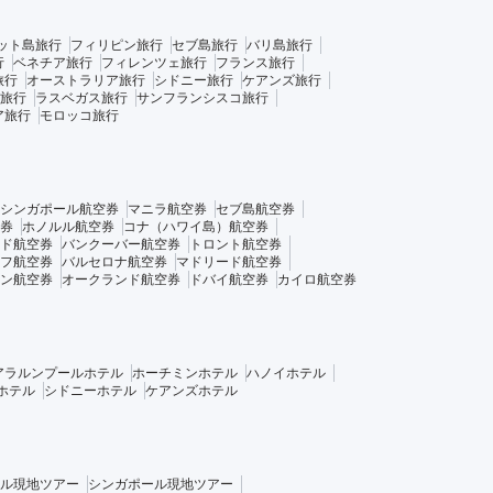
ット島旅行
フィリピン旅行
セブ島旅行
バリ島旅行
行
ベネチア旅行
フィレンツェ旅行
フランス旅行
旅行
オーストラリア旅行
シドニー旅行
ケアンズ旅行
旅行
ラスベガス旅行
サンフランシスコ旅行
ア旅行
モロッコ旅行
シンガポール航空券
マニラ航空券
セブ島航空券
券
ホノルル航空券
コナ（ハワイ島）航空券
ド航空券
バンクーバー航空券
トロント航空券
フ航空券
バルセロナ航空券
マドリード航空券
ン航空券
オークランド航空券
ドバイ航空券
カイロ航空券
アラルンプールホテル
ホーチミンホテル
ハノイホテル
ホテル
シドニーホテル
ケアンズホテル
ル現地ツアー
シンガポール現地ツアー