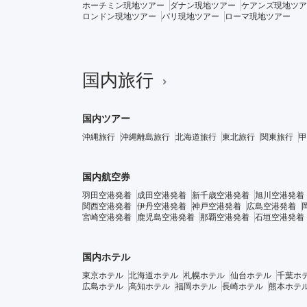
ホーチミン現地ツアー
ダナン現地ツアー
ケアンズ現地ツア
ロンドン現地ツアー
パリ現地ツアー
ローマ現地ツアー
国内旅行
国内ツアー
沖縄旅行
沖縄離島旅行
北海道旅行
東北旅行
関東旅行
甲
国内航空券
羽田空港発着
成田空港発着
新千歳空港発着
旭川空港発着
関西空港発着
伊丹空港発着
神戸空港発着
広島空港発着
宮崎空港発着
鹿児島空港発着
那覇空港発着
石垣空港発着
国内ホテル
東京ホテル
北海道ホテル
札幌ホテル
仙台ホテル
千葉ホ
広島ホテル
高知ホテル
福岡ホテル
長崎ホテル
熊本ホテ