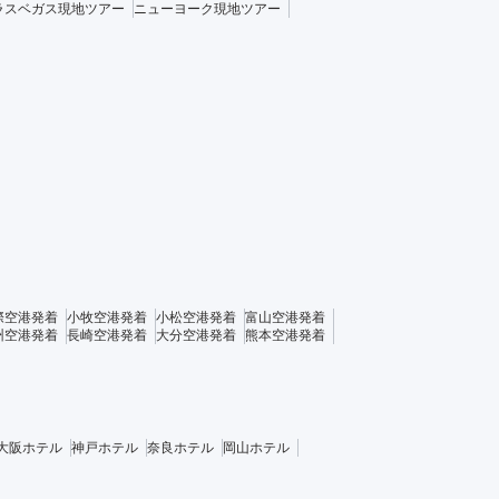
ラスベガス現地ツアー
ニューヨーク現地ツアー
際空港発着
小牧空港発着
小松空港発着
富山空港発着
州空港発着
長崎空港発着
大分空港発着
熊本空港発着
大阪ホテル
神戸ホテル
奈良ホテル
岡山ホテル