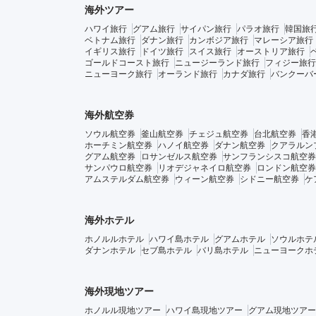
海外ツアー
ハワイ旅行
グアム旅行
サイパン旅行
パラオ旅行
韓国旅
ベトナム旅行
ダナン旅行
カンボジア旅行
マレーシア旅行
イギリス旅行
ドイツ旅行
スイス旅行
オーストリア旅行
ゴールドコースト旅行
ニュージーランド旅行
フィジー旅行
ニューヨーク旅行
オーランド旅行
カナダ旅行
バンクーバ
海外航空券
ソウル航空券
釜山航空券
チェジュ航空券
台北航空券
香
ホーチミン航空券
ハノイ航空券
ダナン航空券
クアラルン
グアム航空券
ロサンゼルス航空券
サンフランシスコ航空券
サンパウロ航空券
リオデジャネイロ航空券
ロンドン航空券
アムステルダム航空券
ウィーン航空券
シドニー航空券
ケ
海外ホテル
ホノルルホテル
ハワイ島ホテル
グアムホテル
ソウルホテ
ダナンホテル
セブ島ホテル
バリ島ホテル
ニューヨークホ
海外現地ツアー
ホノルル現地ツアー
ハワイ島現地ツアー
グアム現地ツアー