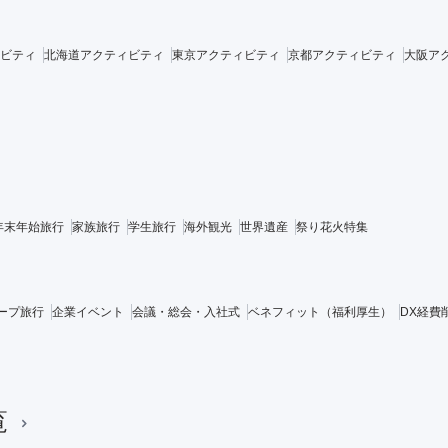
ビティ
北海道アクティビティ
東京アクティビティ
京都アクティビティ
大阪ア
年末年始旅行
家族旅行
学生旅行
海外観光
世界遺産
祭り花火特集
ープ旅行
企業イベント
会議・総会・入社式
ベネフィット（福利厚生）
DX経費
覧