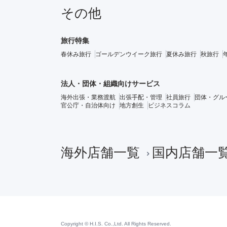
その他
旅行特集
春休み旅行
ゴールデンウイーク旅行
夏休み旅行
秋旅行
法人・団体・組織向けサービス
海外出張・業務渡航
出張手配・管理
社員旅行
団体・グル
官公庁・自治体向け
地方創生
ビジネスコラム
海外店舗一覧
国内店舗一
Copyright © H.I.S. Co.,Ltd. All Rights Reserved.