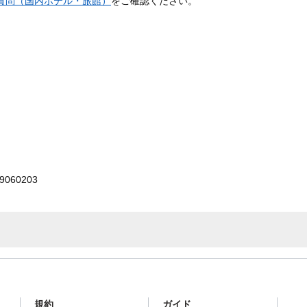
質問（国内ホテル・旅館）
をご確認ください。
060203
規約
ガイド