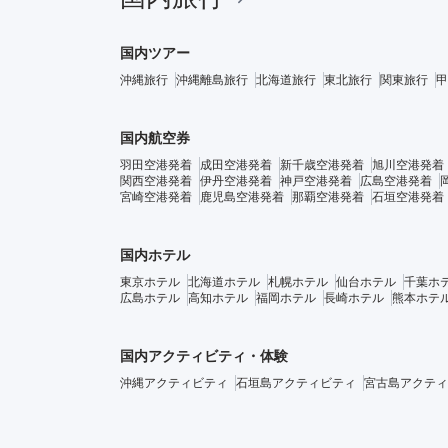
国内ツアー
沖縄旅行
沖縄離島旅行
北海道旅行
東北旅行
関東旅行
甲
国内航空券
羽田空港発着
成田空港発着
新千歳空港発着
旭川空港発着
関西空港発着
伊丹空港発着
神戸空港発着
広島空港発着
宮崎空港発着
鹿児島空港発着
那覇空港発着
石垣空港発着
国内ホテル
東京ホテル
北海道ホテル
札幌ホテル
仙台ホテル
千葉ホ
広島ホテル
高知ホテル
福岡ホテル
長崎ホテル
熊本ホテ
国内アクティビティ・体験
沖縄アクティビティ
石垣島アクティビティ
宮古島アクティ