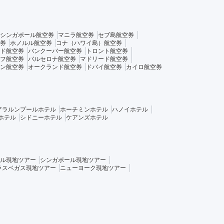
シンガポール航空券
マニラ航空券
セブ島航空券
券
ホノルル航空券
コナ（ハワイ島）航空券
ド航空券
バンクーバー航空券
トロント航空券
フ航空券
バルセロナ航空券
マドリード航空券
ン航空券
オークランド航空券
ドバイ航空券
カイロ航空券
アラルンプールホテル
ホーチミンホテル
ハノイホテル
ホテル
シドニーホテル
ケアンズホテル
ル現地ツアー
シンガポール現地ツアー
ラスベガス現地ツアー
ニューヨーク現地ツアー