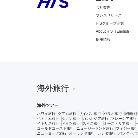
会社案内
プレスリリース
HISグループ企業
About HIS（English）
採用情報
海外旅行
海外ツアー
ハワイ旅行
グアム旅行
サイパン旅行
パラオ旅行
韓国旅
ベトナム旅行
ダナン旅行
カンボジア旅行
マレーシア旅行
イギリス旅行
ドイツ旅行
スイス旅行
オーストリア旅行
ゴールドコースト旅行
ニュージーランド旅行
フィジー旅行
ニューヨーク旅行
オーランド旅行
カナダ旅行
バンクーバ