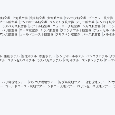
港航空券
上海航空券
北京航空券
大連航空券
バンコク航空券
プーケット航空券
プール航空券
デンパサール航空券
ジャカルタ航空券
デリー航空券
ムンバイ航空
ラスベガス航空券
シアトル航空券
ニューヨーク航空券
シカゴ航空券
オーラン
パリ航空券
ローマ航空券
ミラノ航空券
フランクフルト航空券
デュッセルドル
アンズ航空券
ゴールドコースト航空券
ブリスベン航空券
パース航空券
メルボル
ル
釜山ホテル
台北ホテル
香港ホテル
シンガポールホテル
バンコクホテル
ク
テル
ロサンゼルスホテル
ラスベガスホテル
パリホテル
ロンドンホテル
ローマ
バリ島現地ツアー
バンコク現地ツアー
セブ島現地ツアー
台北現地ツアー
ソウ
ー
ゴールドコースト現地ツアー
シドニー現地ツアー
ロサンゼルス現地ツアー