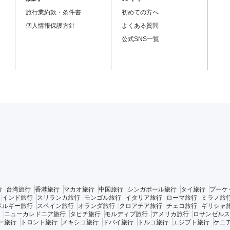
旅行業約款・条件書
初めての方へ
個人情報保護方針
よくある質問
公式SNS一覧
行
台湾旅行
香港旅行
マカオ旅行
中国旅行
シンガポール旅行
タイ旅行
プーケ
インド旅行
スリランカ旅行
モンゴル旅行
イタリア旅行
ローマ旅行
ミラノ旅
ベルギー旅行
スペイン旅行
オランダ旅行
クロアチア旅行
チェコ旅行
ギリシャ
ニューカレドニア旅行
タヒチ旅行
モルディブ旅行
アメリカ旅行
ロサンゼルス
ー旅行
トロント旅行
メキシコ旅行
ドバイ旅行
トルコ旅行
エジプト旅行
ケニ