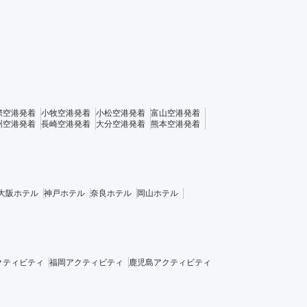
際空港発着
小牧空港発着
小松空港発着
富山空港発着
州空港発着
長崎空港発着
大分空港発着
熊本空港発着
大阪ホテル
神戸ホテル
奈良ホテル
岡山ホテル
クティビティ
福岡アクティビティ
鹿児島アクティビティ