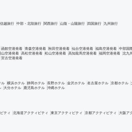
信越旅行
中部・北陸旅行
関西旅行
山陰・山陽旅行
四国旅行
九州旅行
函館空港発着
青森空港発着
秋田空港発着
仙台空港発着
福島空港発着
中部国
岡山空港発着
高松空港発着
松山空港発着
高知龍馬空港発着
福岡空港発着
北九
宮古空港発着
テル
横浜ホテル
静岡ホテル
長野ホテル
金沢ホテル
名古屋ホテル
京都ホテル
ル
大分ホテル
鹿児島ホテル
沖縄ホテル
ビティ
北海道アクティビティ
東京アクティビティ
京都アクティビティ
大阪ア