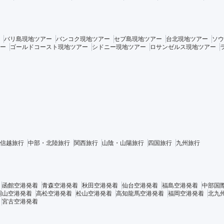
バリ島現地ツアー
バンコク現地ツアー
セブ島現地ツアー
台北現地ツアー
ソウ
ー
ゴールドコースト現地ツアー
シドニー現地ツアー
ロサンゼルス現地ツアー
信越旅行
中部・北陸旅行
関西旅行
山陰・山陽旅行
四国旅行
九州旅行
函館空港発着
青森空港発着
秋田空港発着
仙台空港発着
福島空港発着
中部国
岡山空港発着
高松空港発着
松山空港発着
高知龍馬空港発着
福岡空港発着
北九
宮古空港発着