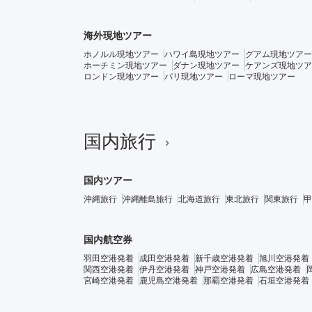
海外現地ツアー
ホノルル現地ツアー
ハワイ島現地ツアー
グアム現地ツアー
ホーチミン現地ツアー
ダナン現地ツアー
ケアンズ現地ツア
ロンドン現地ツアー
パリ現地ツアー
ローマ現地ツアー
国内旅行
国内ツアー
沖縄旅行
沖縄離島旅行
北海道旅行
東北旅行
関東旅行
甲
国内航空券
羽田空港発着
成田空港発着
新千歳空港発着
旭川空港発着
関西空港発着
伊丹空港発着
神戸空港発着
広島空港発着
宮崎空港発着
鹿児島空港発着
那覇空港発着
石垣空港発着