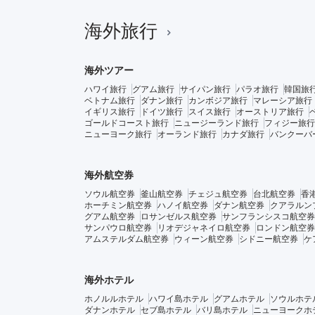
海外旅行
海外ツアー
ハワイ旅行
グアム旅行
サイパン旅行
パラオ旅行
韓国旅
ベトナム旅行
ダナン旅行
カンボジア旅行
マレーシア旅行
イギリス旅行
ドイツ旅行
スイス旅行
オーストリア旅行
ゴールドコースト旅行
ニュージーランド旅行
フィジー旅行
ニューヨーク旅行
オーランド旅行
カナダ旅行
バンクーバ
海外航空券
ソウル航空券
釜山航空券
チェジュ航空券
台北航空券
香
ホーチミン航空券
ハノイ航空券
ダナン航空券
クアラルン
グアム航空券
ロサンゼルス航空券
サンフランシスコ航空券
サンパウロ航空券
リオデジャネイロ航空券
ロンドン航空券
アムステルダム航空券
ウィーン航空券
シドニー航空券
ケ
海外ホテル
ホノルルホテル
ハワイ島ホテル
グアムホテル
ソウルホテ
ダナンホテル
セブ島ホテル
バリ島ホテル
ニューヨークホ