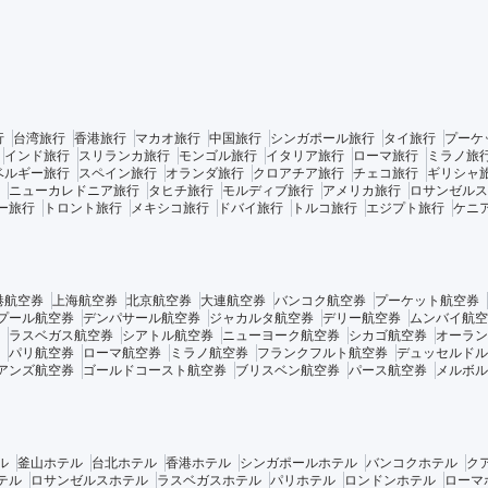
行
台湾旅行
香港旅行
マカオ旅行
中国旅行
シンガポール旅行
タイ旅行
プーケ
インド旅行
スリランカ旅行
モンゴル旅行
イタリア旅行
ローマ旅行
ミラノ旅
ベルギー旅行
スペイン旅行
オランダ旅行
クロアチア旅行
チェコ旅行
ギリシャ
ニューカレドニア旅行
タヒチ旅行
モルディブ旅行
アメリカ旅行
ロサンゼルス
ー旅行
トロント旅行
メキシコ旅行
ドバイ旅行
トルコ旅行
エジプト旅行
ケニ
港航空券
上海航空券
北京航空券
大連航空券
バンコク航空券
プーケット航空券
プール航空券
デンパサール航空券
ジャカルタ航空券
デリー航空券
ムンバイ航空
ラスベガス航空券
シアトル航空券
ニューヨーク航空券
シカゴ航空券
オーラン
パリ航空券
ローマ航空券
ミラノ航空券
フランクフルト航空券
デュッセルドル
アンズ航空券
ゴールドコースト航空券
ブリスベン航空券
パース航空券
メルボル
ル
釜山ホテル
台北ホテル
香港ホテル
シンガポールホテル
バンコクホテル
ク
テル
ロサンゼルスホテル
ラスベガスホテル
パリホテル
ロンドンホテル
ローマ