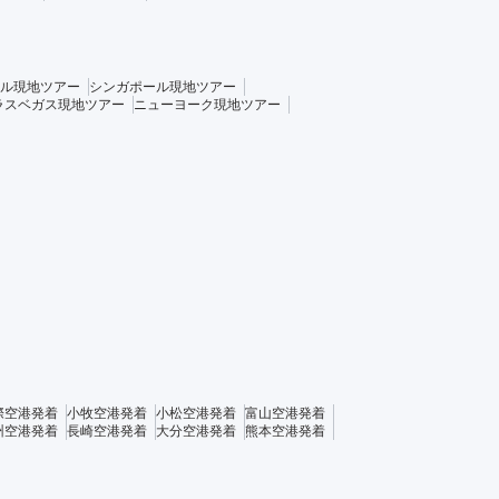
ル現地ツアー
シンガポール現地ツアー
ラスベガス現地ツアー
ニューヨーク現地ツアー
際空港発着
小牧空港発着
小松空港発着
富山空港発着
州空港発着
長崎空港発着
大分空港発着
熊本空港発着