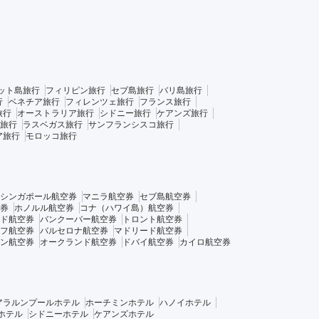
ット島旅行
フィリピン旅行
セブ島旅行
バリ島旅行
行
ベネチア旅行
フィレンツェ旅行
フランス旅行
旅行
オーストラリア旅行
シドニー旅行
ケアンズ旅行
旅行
ラスベガス旅行
サンフランシスコ旅行
ア旅行
モロッコ旅行
シンガポール航空券
マニラ航空券
セブ島航空券
券
ホノルル航空券
コナ（ハワイ島）航空券
ド航空券
バンクーバー航空券
トロント航空券
フ航空券
バルセロナ航空券
マドリード航空券
ン航空券
オークランド航空券
ドバイ航空券
カイロ航空券
アラルンプールホテル
ホーチミンホテル
ハノイホテル
ホテル
シドニーホテル
ケアンズホテル