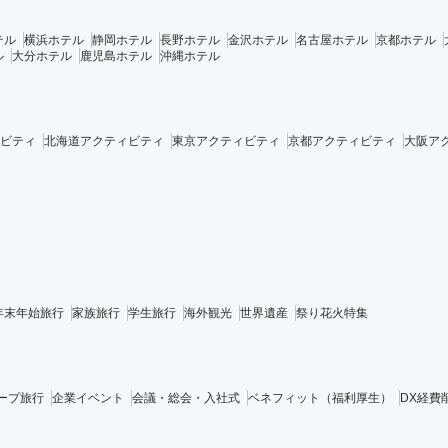
テル
横浜ホテル
静岡ホテル
長野ホテル
金沢ホテル
名古屋ホテル
京都ホテル
ル
大分ホテル
鹿児島ホテル
沖縄ホテル
ビティ
北海道アクティビティ
東京アクティビティ
京都アクティビティ
大阪ア
年末年始旅行
家族旅行
学生旅行
海外観光
世界遺産
祭り花火特集
ープ旅行
企業イベント
会議・総会・入社式
ベネフィット（福利厚生）
DX経費