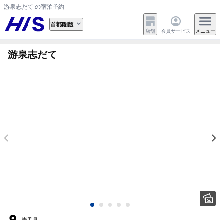
游泉志だて の宿泊予約
首都圏版
店舗
会員サービス
メニュー
游泉志だて
岩手県