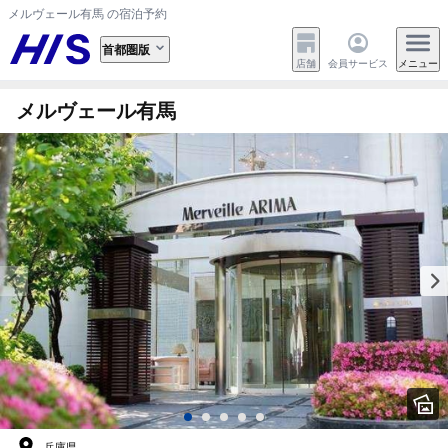
メルヴェール有馬 の宿泊予約
首都圏版
店舗
会員サービス
メニュー
メルヴェール有馬
兵庫県