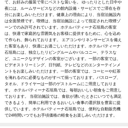
て、お好みの服装で常にベストな装いを。 ゆったりとした日中や
夜には、ルームサービスなどの館内設備・サービスでご滞在を存
分にお楽しみいただけます。健康上の理由により、当宿泊施設内
は全面禁煙です。喫煙は、当宿泊施設によって指定された喫煙ゾ
ーンでのみ許可されています。ホテルパティーナ石垣島の客室
は、快適で家庭的な雰囲気をお客様に提供するために、心を込め
て作られ、飾られております。 エアコンやリネンサービスを備え
た客室もあり、快適にお過ごしいただけます。ホテルパティーナ
石垣島には、独立したリビングルームやバルコニー、テラスな
ど、ユニークなデザインの客室がございます。一部の客室では、
ビデオストリーミング、日刊紙、テレビなどのエンターテインメ
ントをお楽しみいただけます。一部の客室では、コーヒーや紅茶
を淹れるのに必要なものがすべて揃っております。バスローブ、
タオル、ドライヤーは一部のゲストルームにご用意しておりま
す。 ホテルパティーナ石垣島では、毎朝おいしい朝食をご用意し
ております。 当宿泊施設では、食欲が湧いたときにいつでも満足
できるよう、簡単に利用できるおいしい食事の選択肢を豊富に提
供しています。ホテルパティーナ石垣島では、便利な自動販売機
で24時間いつでもお手頃価格の軽食をお楽しみいただけます。