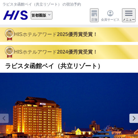
ラビスタ函館ベイ（共立リゾート） の宿泊予約
首都圏版
店舗
会員サービス
メニュー
HISホテルアワード
2025優秀賞受賞！
HISホテルアワード
2024優秀賞受賞！
ラビスタ函館ベイ（共立リゾート）