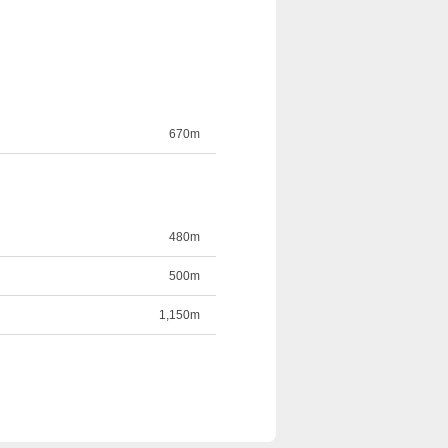
670m
480m
500m
1,150m