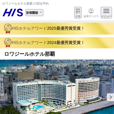
ロワジールホテル那覇 の宿泊予約
首都圏版
店舗
会員サービス
メニュー
HISホテルアワード
2025最優秀賞受賞！
HISホテルアワード
2024最優秀賞受賞！
ロワジールホテル那覇