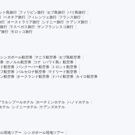
ット島旅行
フィリピン旅行
セブ島旅行
バリ島旅行
行
ベネチア旅行
フィレンツェ旅行
フランス旅行
旅行
オーストラリア旅行
シドニー旅行
ケアンズ旅行
旅行
ラスベガス旅行
サンフランシスコ旅行
ア旅行
モロッコ旅行
シンガポール航空券
マニラ航空券
セブ島航空券
券
ホノルル航空券
コナ（ハワイ島）航空券
ド航空券
バンクーバー航空券
トロント航空券
フ航空券
バルセロナ航空券
マドリード航空券
ン航空券
オークランド航空券
ドバイ航空券
カイロ航空券
アラルンプールホテル
ホーチミンホテル
ハノイホテル
ホテル
シドニーホテル
ケアンズホテル
ル現地ツアー
シンガポール現地ツアー