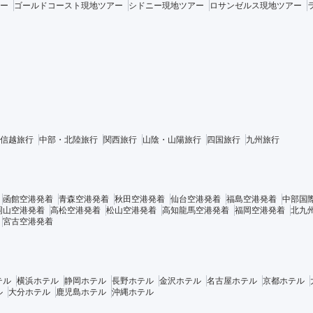
ー
ゴールドコースト現地ツアー
シドニー現地ツアー
ロサンゼルス現地ツアー
信越旅行
中部・北陸旅行
関西旅行
山陰・山陽旅行
四国旅行
九州旅行
函館空港発着
青森空港発着
秋田空港発着
仙台空港発着
福島空港発着
中部国
岡山空港発着
高松空港発着
松山空港発着
高知龍馬空港発着
福岡空港発着
北九
宮古空港発着
テル
横浜ホテル
静岡ホテル
長野ホテル
金沢ホテル
名古屋ホテル
京都ホテル
ル
大分ホテル
鹿児島ホテル
沖縄ホテル