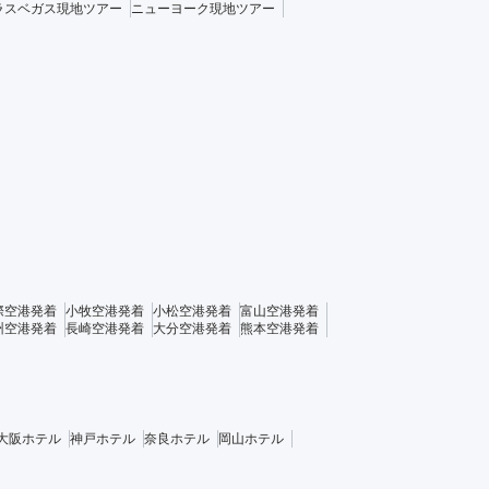
ラスベガス現地ツアー
ニューヨーク現地ツアー
際空港発着
小牧空港発着
小松空港発着
富山空港発着
州空港発着
長崎空港発着
大分空港発着
熊本空港発着
大阪ホテル
神戸ホテル
奈良ホテル
岡山ホテル