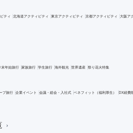
ビティ
北海道アクティビティ
東京アクティビティ
京都アクティビティ
大阪ア
年末年始旅行
家族旅行
学生旅行
海外観光
世界遺産
祭り花火特集
ープ旅行
企業イベント
会議・総会・入社式
ベネフィット（福利厚生）
DX経費
覧