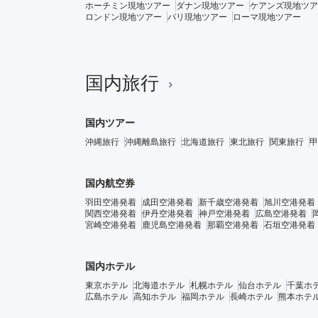
ホーチミン現地ツアー
ダナン現地ツアー
ケアンズ現地ツア
ロンドン現地ツアー
パリ現地ツアー
ローマ現地ツアー
国内旅行
国内ツアー
沖縄旅行
沖縄離島旅行
北海道旅行
東北旅行
関東旅行
甲
国内航空券
羽田空港発着
成田空港発着
新千歳空港発着
旭川空港発着
関西空港発着
伊丹空港発着
神戸空港発着
広島空港発着
宮崎空港発着
鹿児島空港発着
那覇空港発着
石垣空港発着
国内ホテル
東京ホテル
北海道ホテル
札幌ホテル
仙台ホテル
千葉ホ
広島ホテル
高知ホテル
福岡ホテル
長崎ホテル
熊本ホテ