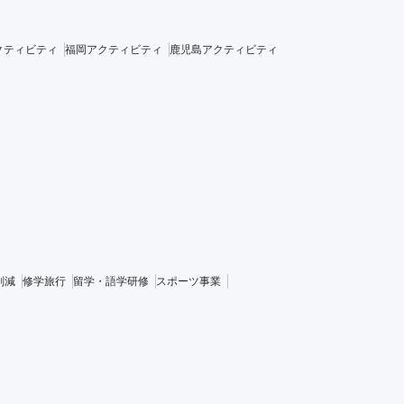
クティビティ
福岡アクティビティ
鹿児島アクティビティ
削減
修学旅行
留学・語学研修
スポーツ事業