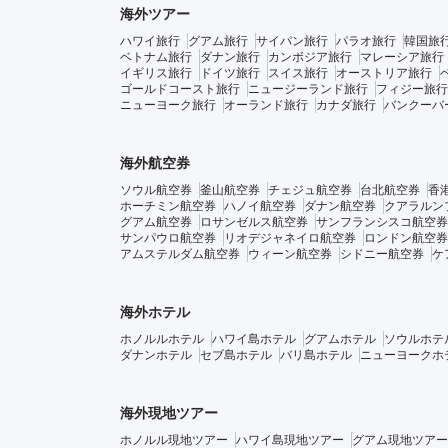
海外ツアー
ハワイ旅行
グアム旅行
サイパン旅行
パラオ旅行
韓国旅
ベトナム旅行
ダナン旅行
カンボジア旅行
マレーシア旅行
イギリス旅行
ドイツ旅行
スイス旅行
オーストリア旅行
ゴールドコースト旅行
ニュージーランド旅行
フィジー旅行
ニューヨーク旅行
オーランド旅行
カナダ旅行
バンクーバ
海外航空券
ソウル航空券
釜山航空券
チェジュ航空券
台北航空券
香
ホーチミン航空券
ハノイ航空券
ダナン航空券
クアラルン
グアム航空券
ロサンゼルス航空券
サンフランシスコ航空券
サンパウロ航空券
リオデジャネイロ航空券
ロンドン航空券
アムステルダム航空券
ウィーン航空券
シドニー航空券
ケ
海外ホテル
ホノルルホテル
ハワイ島ホテル
グアムホテル
ソウルホテ
ダナンホテル
セブ島ホテル
バリ島ホテル
ニューヨークホ
海外現地ツアー
ホノルル現地ツアー
ハワイ島現地ツアー
グアム現地ツアー