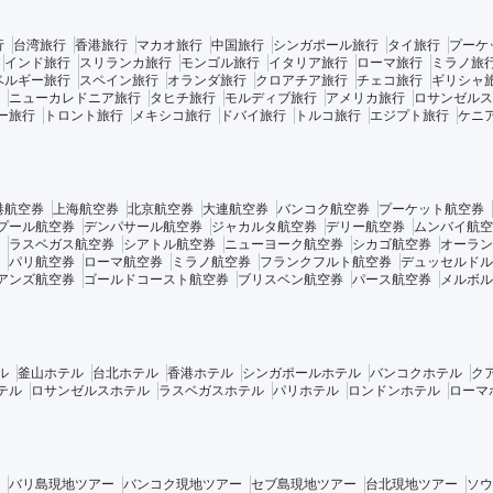
行
台湾旅行
香港旅行
マカオ旅行
中国旅行
シンガポール旅行
タイ旅行
プーケ
インド旅行
スリランカ旅行
モンゴル旅行
イタリア旅行
ローマ旅行
ミラノ旅
ベルギー旅行
スペイン旅行
オランダ旅行
クロアチア旅行
チェコ旅行
ギリシャ
ニューカレドニア旅行
タヒチ旅行
モルディブ旅行
アメリカ旅行
ロサンゼルス
ー旅行
トロント旅行
メキシコ旅行
ドバイ旅行
トルコ旅行
エジプト旅行
ケニ
港航空券
上海航空券
北京航空券
大連航空券
バンコク航空券
プーケット航空券
プール航空券
デンパサール航空券
ジャカルタ航空券
デリー航空券
ムンバイ航空
ラスベガス航空券
シアトル航空券
ニューヨーク航空券
シカゴ航空券
オーラン
パリ航空券
ローマ航空券
ミラノ航空券
フランクフルト航空券
デュッセルドル
アンズ航空券
ゴールドコースト航空券
ブリスベン航空券
パース航空券
メルボル
ル
釜山ホテル
台北ホテル
香港ホテル
シンガポールホテル
バンコクホテル
ク
テル
ロサンゼルスホテル
ラスベガスホテル
パリホテル
ロンドンホテル
ローマ
バリ島現地ツアー
バンコク現地ツアー
セブ島現地ツアー
台北現地ツアー
ソウ