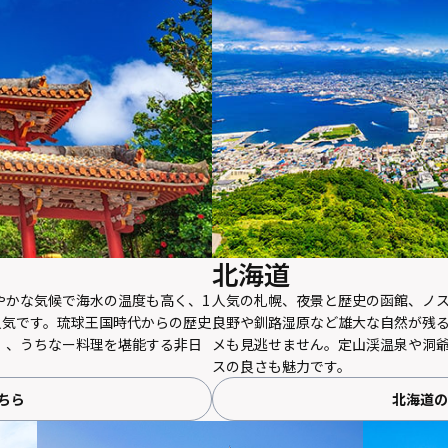
北海道
やかな気候で海水の温度も高く、1
人気の札幌、夜景と歴史の函館、ノ
人気です。琉球王国時代からの歴史
良野や釧路湿原など雄大な自然が残
）、うちなー料理を堪能する非日
メも見逃せません。定山渓温泉や洞
スの良さも魅力です。
ちら
北海道の