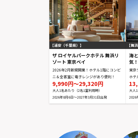
浦安（千葉県）
舞浜
ザ ロイヤルパークホテル 舞浜リ
海
ゾート 東京ベイ
気
2026年2月新規開業！ホテル1階にコンビ
東京
ニ＆全客室に電子レンジがあり便利！
ホテ
9,990円～29,320円
13
大人1名あたり（2名1室利用時）
大人
2026年8月6日～2027年3月31日
202