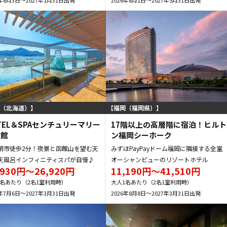
（北海道）
福岡（福岡県）
TEL＆SPAセンチュリーマリー
17階以上の高層階に宿泊！ヒルト
函館
ン福岡シーホーク
朝市徒歩2分！夜景と函館山を望む天
みずほPayPayドーム福岡に隣接する全室
天風呂インフィニティスパが自慢♪
オーシャンビューのリゾートホテル
,930円～26,920円
11,190円～41,510円
1名あたり（2名1室利用時）
大人1名あたり（2名1室利用時）
6年7月6日～2027年3月31日
2026年8月8日～2027年3月31日