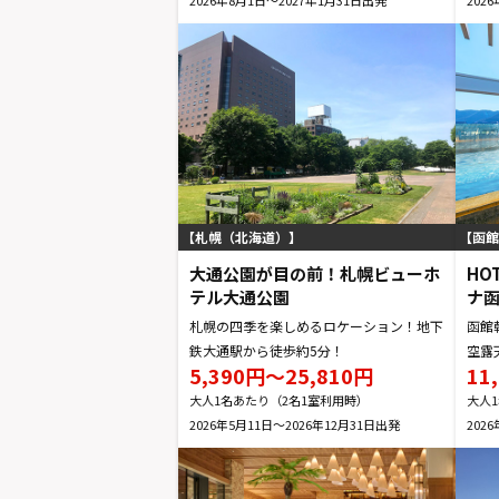
札幌（北海道）
函館
大通公園が目の前！札幌ビューホ
HO
テル大通公園
ナ
札幌の四季を楽しめるロケーション！地下
函館
鉄大通駅から徒歩約5分！
空露
5,390円～25,810円
11
大人1名あたり（2名1室利用時）
大人
2026年5月11日～2026年12月31日
202