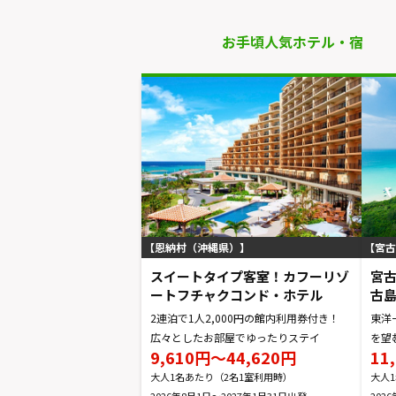
お手頃人気ホテル・宿
恩納村（沖縄県）
宮古
スイートタイプ客室！カフーリゾ
宮
ートフチャクコンド・ホテル
古
2連泊で1人2,000円の館内利用券付き！
東洋
広々としたお部屋でゆったりステイ
を望
9,610円～44,620円
11
大人1名あたり（2名1室利用時）
大人
2026年8月1日～2027年1月31日
202