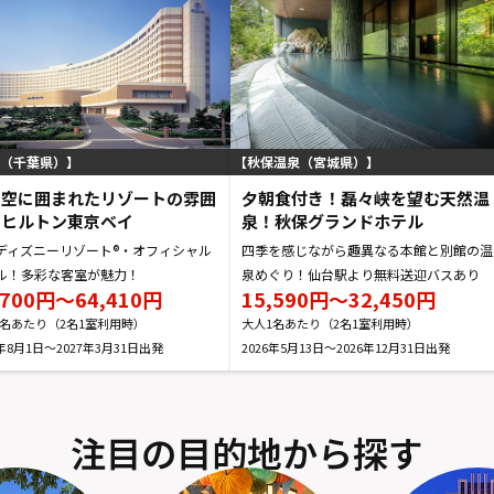
（千葉県）
秋保温泉（宮城県）
と空に囲まれたリゾートの雰囲
夕朝食付き！磊々峡を望む天然温
！ヒルトン東京ベイ
泉！秋保グランドホテル
ディズニーリゾート®・オフィシャル
四季を感じながら趣異なる本館と別館の温
ル！多彩な客室が魅力！
泉めぐり！仙台駅より無料送迎バスあり
,700円～64,410円
15,590円～32,450円
1名あたり（2名1室利用時）
大人1名あたり（2名1室利用時）
6年8月1日～2027年3月31日
2026年5月13日～2026年12月31日
注目の目的地から探す