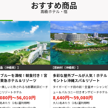
おすすめ商品
高級ホテル・宿
島（沖縄県）
恩納村（沖縄県）
古ブルーを満喫！朝食付き！宮
多彩な屋外プールが人気！ホテル
島東急ホテル＆リゾーツ
モントレ沖縄スパ＆リゾート
一美しいと称される与那覇前浜ビーチ
タイガービーチ目の前！全室オーシャンビ
むリゾートホテル
ュー＆バルコニー付きオンザビーチホテル
,080円～56,010円
8,640円～59,080円
1名あたり（2名1室利用時）
大人1名あたり（2名1室利用時）
6年8月3日～2027年1月31日
2026年8月1日～2027年5月31日